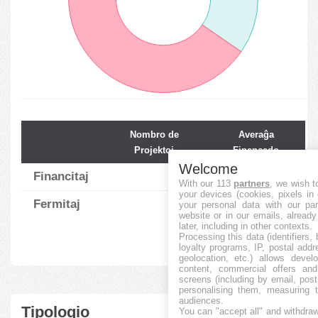
Nombro de
Averaĝa
Projektoj
Financado
Welcome
Financitaj
9
448.56
%
With our 113
partners
, we wish t
your devices (cookies, pixels in
Fermitaj
17
15.41
your personal data with our par
%
website or in our emails, alread
later, including in other contexts.
Processing this data (identifiers,
loyalty programs, IP, postal add
geolocation, etc.) allows devel
content, commercial offers an
screens (including by email, pos
personalising them, measuring t
audiences.
Tipologio
You can "accept all" and withdraw