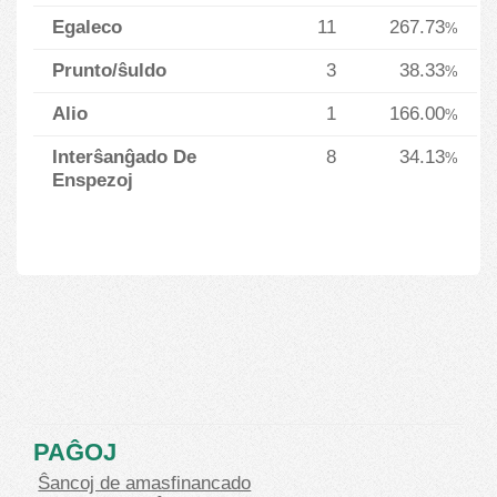
Egaleco
11
267.73
%
Prunto/ŝuldo
3
38.33
%
Alio
1
166.00
%
Interŝanĝado De
8
34.13
%
Enspezoj
PAĜOJ
Ŝancoj de amasfinancado