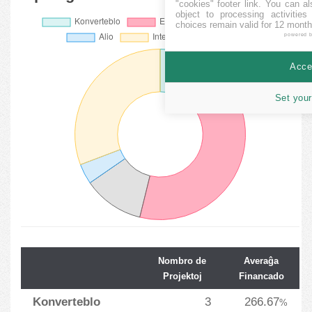
"cookies" footer link
. You can al
object to processing activitie
choices remain valid for 12 month
powered 
Accep
Set your
Nombro de
Averaĝa
Projektoj
Financado
Konverteblo
3
266.67
%