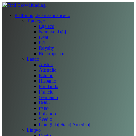
Platformoj de amasfinancado
Tipologio
Egaleco
Nemoveblaĵoj
Debt
P2P
Royalty
Rekompenco
Lando
Aŭstrio
Aŭstralio
Estonio
Hispanio
Finnlando
Francio
Germanio
Britio
Italio
Pollando
Svedio
Unuiĝintaj Statoj Amerikaj
Lingvo
Deutsch