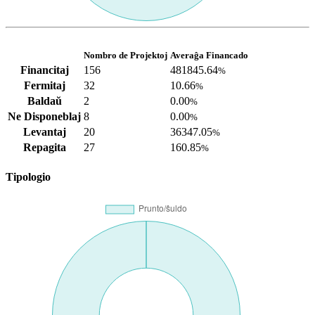
Nombro de Projektoj
Averaĝa Financado
Financitaj
156
481845.64
%
Fermitaj
32
10.66
%
Baldaŭ
2
0.00
%
Ne Disponeblaj
8
0.00
%
Levantaj
20
36347.05
%
Repagita
27
160.85
%
Tipologio