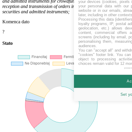
and admitted instruments for crowdfunding purposes and the
your devices (cookies, pixels 
your personal data with our p
reception and transmission of orders in relation to those transferable
website or in our emails, alre
securities and admitted instruments;
later, including in other context
Processing this data (identifie
Komenca dato
loyalty programs, IP, postal a
geolocation, etc.) allows dev
?
content, commercial offers
screens (including by email, p
personalising them, measurin
Stato
audiences.
You can "accept all" and withd
"cookies" footer link
. You can 
object to processing activit
choices remain valid for 12 mo
power
Ac
Set y