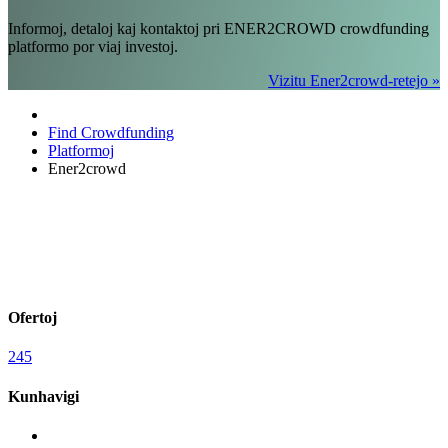
Informoj, detaloj kaj kontaktoj pri ENER2CROWD crowdfunding
platformo por viaj investoj.
Vizitu Ener2crowd-retejo »
Find Crowdfunding
Platformoj
Ener2crowd
Ofertoj
245
Kunhavigi