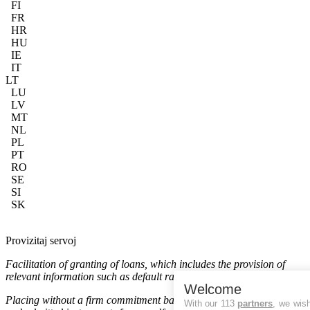
FI
FR
HR
HU
IE
IT
LT
LU
LV
MT
NL
PL
PT
RO
SE
SI
SK
Provizitaj servoj
Facilitation of granting of loans, which includes the provision of
relevant information such as default rates of loans
Welcome
Placing without a firm commitment basis of transferable securities
With our 113
partners
, we wis