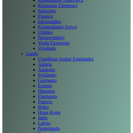
Konsumanto Diskreteca
Konsumaj Elementoj
Sanzorgo
Financo
Informadiko
Komunikadaj Servoj
Utilities
Nemoveblaĵoj
Verda Ekonomio
Vojaĝado
Lando
Unuiĝintaj Arabaj Emirlandoj
Aŭstrio
Aŭstralio
Svislando
Germanio
Estonio
Hispanio
Finnlando
Francio
Britio
Hong Kong
Italio
Latvio
Nederlando