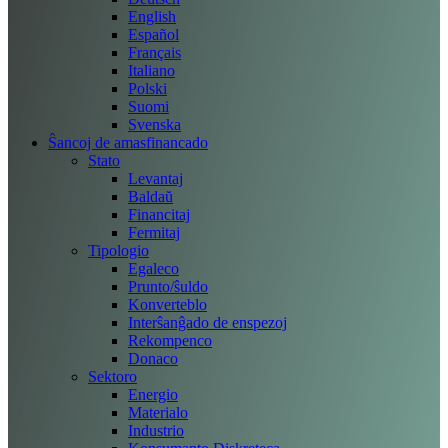
English
Español
Français
Italiano
Polski
Suomi
Svenska
Ŝancoj de amasfinancado
Stato
Levantaj
Baldaŭ
Financitaj
Fermitaj
Tipologio
Egaleco
Prunto/ŝuldo
Konverteblo
Interŝanĝado de enspezoj
Rekompenco
Donaco
Sektoro
Energio
Materialo
Industrio