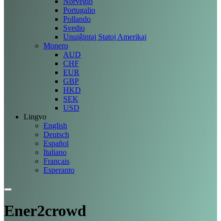
Norvegio
Portugalio
Pollando
Svedio
Unuiĝintaj Statoj Amerikaj
Monero
AUD
CHF
EUR
GBP
HKD
SEK
USD
Lingvo
English
Deutsch
Español
Italiano
Français
Esperanto
Ener2crowd