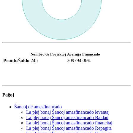
Nombro de Projektoj
Averaĝa Financado
Prunto/ŝuldo
245
309794.06
%
Paĝoj
Ŝancoj de amasfinancado
La plej bonaj Ŝancoj amasfinancado levantaj
La plej bonaj Ŝancoj amasfinancado Baldaŭ
La plej bonaj Ŝancoj amasfinancado financitaj
La plej bonaj Ŝancoj amasfinancado Repagita