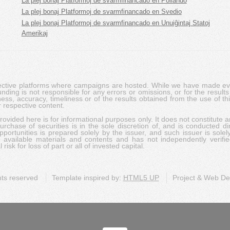
La plej bonaj Platformoj de svarmfinancado en Pollando
La plej bonaj Platformoj de svarmfinancado en Svedio
La plej bonaj Platformoj de svarmfinancado en Unuiĝintaj Statoj
Amerikaj
pective platforms where campaigns are hosted. While we have made ever
ing is not responsible for any errors or omissions, or for the results 
ness, accuracy, timeliness or of the results obtained from the use of t
 respective content.
vided here is for informational purposes only. It does not constitute an
rchase of securities is in the sole discretion of, and is conducted dir
portunities is prepared solely by the issuer, and such issuer is solel
c available materials and contents and has not independently verifie
risk for loss of part or all of invested capital.
ghts reserved
Template inspired by:
HTML5 UP
Project & Web D