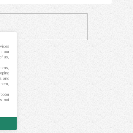
vices
h our
of us,
grams,
loping
es and
 them,
footer
es not