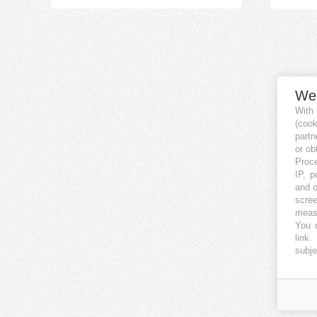
We
With
(coo
partn
or ob
Proce
IP, p
and o
scree
measu
You c
link
.
subje