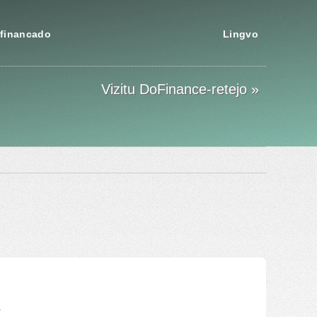
financado
Lingvo
Vizitu DoFinance-retejo »
.