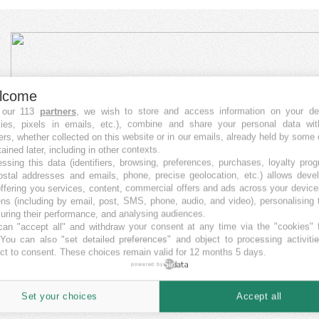
lcome
 our 113
partners
, we wish to store and access information on your de
kies, pixels in emails, etc.), combine and share your personal data wit
ers, whether collected on this website or in our emails, already held by some 
tained later, including in other contexts.
ssing this data (identifiers, browsing, preferences, purchases, loyalty pro
ostal addresses and emails, phone, precise geolocation, etc.) allows deve
ffering you services, content, commercial offers and ads across your devic
ns (including by email, post, SMS, phone, audio, and video), personalising
ring their performance, and analysing audiences.
an "accept all" and withdraw your consent at any time via the "cookies" 
 You can also "set detailed preferences" and object to processing activiti
ct to consent. These choices remain valid for 12 months 5 days.
powered by
Set your choices
Accept all