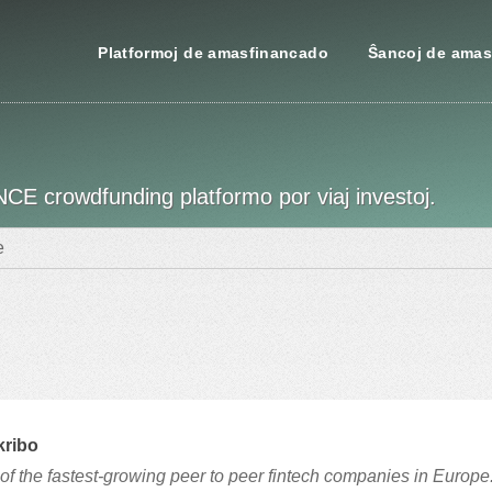
Platformoj de amasfinancado
Ŝancoj de amas
NCE crowdfunding platformo por viaj investoj.
e
kribo
of the fastest-growing peer to peer fintech companies in Europe