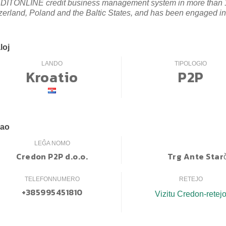
ITONLINE credit business management system in more than 15
zerland, Poland and the Baltic States, and has been engaged in
loj
LANDO
TIPOLOGIO
Kroatio
P2P
mao
LEĜA NOMO
Credon P2P d.o.o.
Trg Ante Starc
TELEFONNUMERO
RETEJO
+385995451810
Vizitu Credon-retej