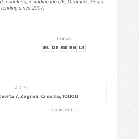
 countries, including the UK, Denmark, Spain,
 lending since 2007.
LINGVO
PL
DE
ES
EN
LT
ADRESO
̌evića 7, Zagreb, Croatia, 10000
SOCIAJ RETOJ
o