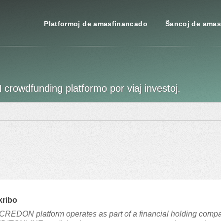
Platformoj de amasfinancado
Ŝancoj de amas
 crowdfunding platformo por viaj investoj.
kribo
CREDON platform operates as part of a financial holding compa