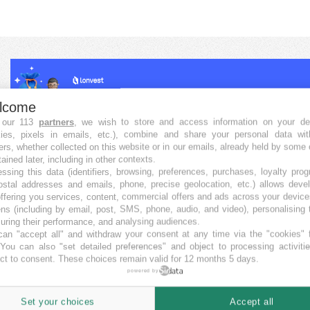
lcome
 our 113
partners
, we wish to store and access information on your de
kies, pixels in emails, etc.), combine and share your personal data wit
ers, whether collected on this website or in our emails, already held by some 
tained later, including in other contexts.
ssing this data (identifiers, browsing, preferences, purchases, loyalty pro
ostal addresses and emails, phone, precise geolocation, etc.) allows deve
ffering you services, content, commercial offers and ads across your devic
ns (including by email, post, SMS, phone, audio, and video), personalising
ring their performance, and analysing audiences.
an "accept all" and withdraw your consent at any time via the "cookies" 
 You can also "set detailed preferences" and object to processing activiti
ct to consent. These choices remain valid for 12 months 5 days.
powered by
Set your choices
Accept all