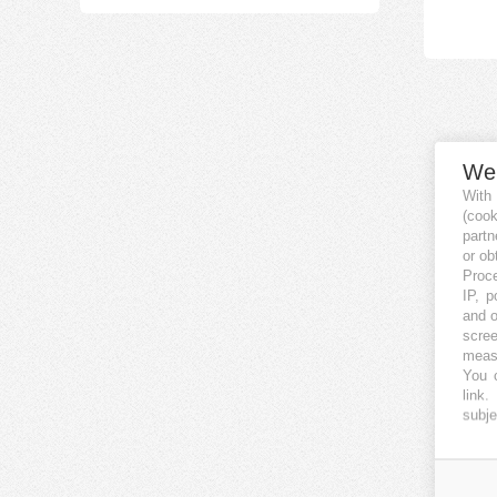
We
With
(coo
partn
or ob
Proce
IP, p
and o
scree
measu
You c
link
.
subje