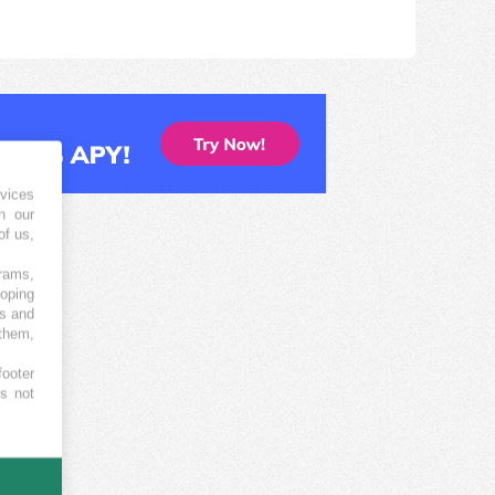
vices
h our
of us,
grams,
loping
es and
 them,
footer
es not