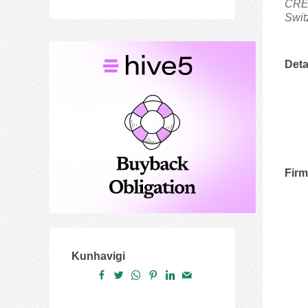
CRED
Swit
Deta
Fir
Kunhavigi