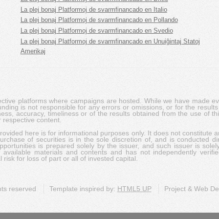
La plej bonaj Platformoj de svarmfinancado en Italio
La plej bonaj Platformoj de svarmfinancado en Pollando
La plej bonaj Platformoj de svarmfinancado en Svedio
La plej bonaj Platformoj de svarmfinancado en Unuiĝintaj Statoj
Amerikaj
pective platforms where campaigns are hosted. While we have made ever
ing is not responsible for any errors or omissions, or for the results 
ness, accuracy, timeliness or of the results obtained from the use of t
 respective content.
vided here is for informational purposes only. It does not constitute an
rchase of securities is in the sole discretion of, and is conducted dir
portunities is prepared solely by the issuer, and such issuer is solel
c available materials and contents and has not independently verifie
risk for loss of part or all of invested capital.
ghts reserved
Template inspired by:
HTML5 UP
Project & Web D