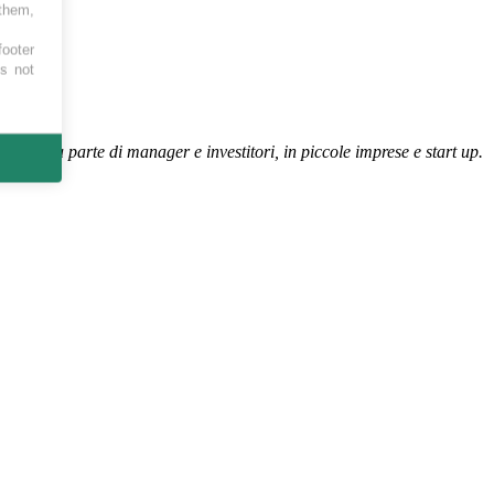
 them,
footer
es not
ionali da parte di manager e investitori, in piccole imprese e start up.