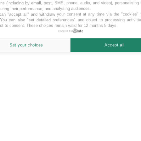
ns (including by email, post, SMS, phone, audio, and video), personalising
ring their performance, and analysing audiences.
an "accept all" and withdraw your consent at any time via the "cookies" 
 You can also "set detailed preferences" and object to processing activiti
ct to consent. These choices remain valid for 12 months 5 days.
powered by
e per favorire l’investimento di risorse finanziarie e competenze profess
Set your choices
Accept all