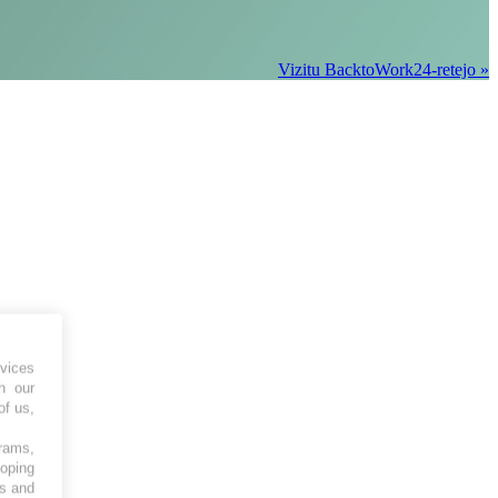
Vizitu BacktoWork24-retejo »
vices
h our
of us,
grams,
loping
es and