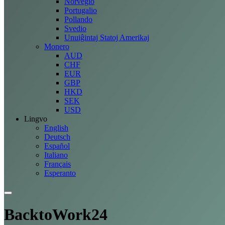
Norvegio
Portugalio
Pollando
Svedio
Unuiĝintaj Statoj Amerikaj
Monero
AUD
CHF
EUR
GBP
HKD
SEK
USD
Lingvo
English
Deutsch
Español
Italiano
Français
Esperanto
BacktoWork24