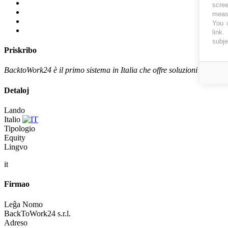
scree
measu
You c
link
.
subje
Priskribo
BacktoWork24 è il primo sistema in Italia che offre soluzioni innovativ
Detaloj
Lando
Italio
Tipologio
Equity
Lingvo
it
Firmao
Leĝa Nomo
BackToWork24 s.r.l.
Adreso