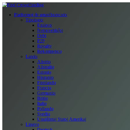
Platformoj de amasfinancado
Tipologio
Egaleco
Nemoveblaĵoj
Debt
P2P
Royalty
Rekompenco
Lando
Aŭstrio
Aŭstralio
Estonio
Hispanio
Finnlando
Francio
Germanio
Britio
Italio
Pollando
Svedio
Unuiĝintaj Statoj Amerikaj
Lingvo
Deutsch