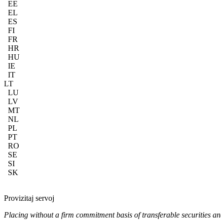
EE
EL
ES
FI
FR
HR
HU
IE
IT
LT
LU
LV
MT
NL
PL
PT
RO
SE
SI
SK
Provizitaj servoj
Placing without a firm commitment basis of transferable securities an