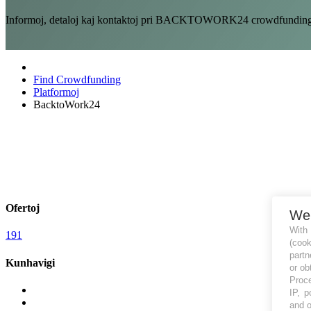
Informoj, detaloj kaj kontaktoj pri BACKTOWORK24 crowdfunding pl
Find Crowdfunding
Platformoj
BacktoWork24
Ofertoj
We
With
191
(coo
partn
Kunhavigi
or ob
Proce
IP, p
and o