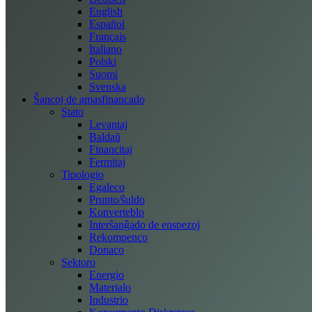
English
Español
Français
Italiano
Polski
Suomi
Svenska
Ŝancoj de amasfinancado
Stato
Levantaj
Baldaŭ
Financitaj
Fermitaj
Tipologio
Egaleco
Prunto/ŝuldo
Konverteblo
Interŝanĝado de enspezoj
Rekompenco
Donaco
Sektoro
Energio
Materialo
Industrio