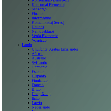
Konsumanto Diskreteca
Konsumaj Elementoj
Sanzorgo
Financo
Informadiko
Komunikadaj Servoj
Utilities
Nemoveblaĵoj
Verda Ekonomio
Vojaĝado
Lando
Unuiĝintaj Arabaj Emirlandoj
Aŭstrio
Aŭstralio
Svislando
Germanio
Estonio
Hispanio
Finnlando
Francio
Britio
Hong Kong
Italio
Latvio
Nederlando