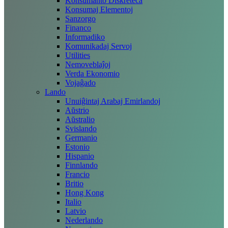
Konsumanto Diskreteca
Konsumaj Elementoj
Sanzorgo
Financo
Informadiko
Komunikadaj Servoj
Utilities
Nemoveblaĵoj
Verda Ekonomio
Vojaĝado
Lando
Unuiĝintaj Arabaj Emirlandoj
Aŭstrio
Aŭstralio
Svislando
Germanio
Estonio
Hispanio
Finnlando
Francio
Britio
Hong Kong
Italio
Latvio
Nederlando