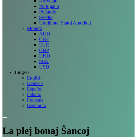
Norvegio
Portugalio
Pollando
Svedio
Unuiĝintaj Statoj Amerikaj
Monero
AUD
CHF
EUR
GBP
HKD
SEK
USD
Lingvo
English
Deutsch
Español
Italiano
Français
Esperanto
La plej bonaj
Ŝancoj