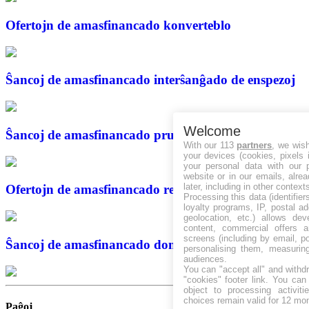
Ofertojn de amasfinancado
konverteblo
Ŝancoj de amasfinancado
interŝanĝado de enspezoj
Welcome
Ŝancoj de amasfinancado
prunto/ŝuldo
With our 113
partners
, we wis
your devices (cookies, pixels 
your personal data with our p
website or in our emails, alre
later, including in other context
Ofertojn de amasfinancado
rekompenco
Processing this data (identifie
loyalty programs, IP, postal a
geolocation, etc.) allows dev
content, commercial offers
screens (including by email, p
Ŝancoj de amasfinancado
donaco
personalising them, measurin
audiences.
You can "accept all" and withd
"cookies" footer link
. You can 
object to processing activit
choices remain valid for 12 mo
Paĝoj