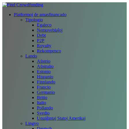
Platformoj de amasfinancado
Tipologio
Egaleco
Nemoveblaĵoj
Debt
P2P
Royalty
Rekompenco
Lando
Aŭstrio
Aŭstralio
Estonio
Hispanio
Finnlando
Francio
Germanio
Britio
Italio
Pollando
Svedio
Unuiĝintaj Statoj Amerikaj
Lingvo
Deutsch