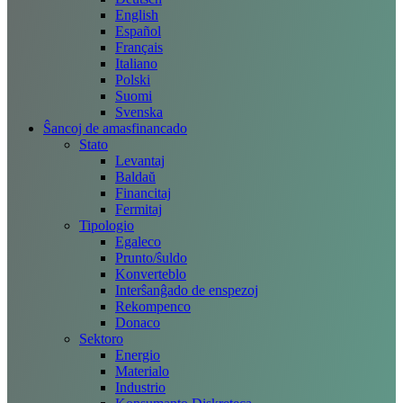
English
Español
Français
Italiano
Polski
Suomi
Svenska
Ŝancoj de amasfinancado
Stato
Levantaj
Baldaŭ
Financitaj
Fermitaj
Tipologio
Egaleco
Prunto/ŝuldo
Konverteblo
Interŝanĝado de enspezoj
Rekompenco
Donaco
Sektoro
Energio
Materialo
Industrio