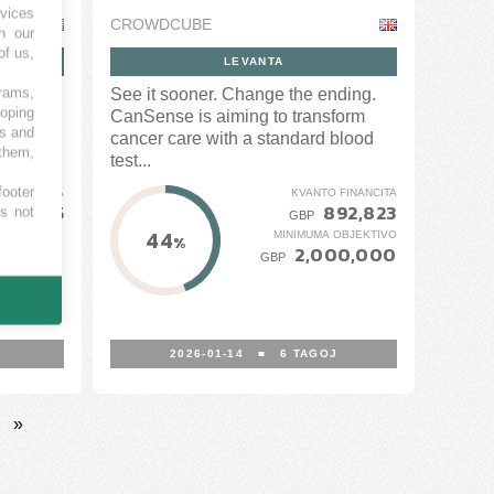
vices
CROWDCUBE
h our
of us,
LEVANTA
grams,
Agent™ -
See it sooner. Change the ending.
loping
gital
CanSense is aiming to transform
es and
ently...
cancer care with a standard blood
 them,
test...
footer
 FINANCITA
KVANTO FINANCITA
89,412.5
892,823
es not
GBP
44
MINIMUMA OBJEKTIVO
%
2,000,000
GBP
2026-01-14
■
6
TAGOJ
»