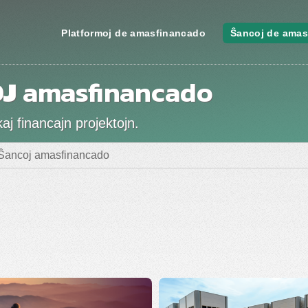
Platformoj de amasfinancado
Ŝancoj de amas
J
amasfinancado
j financajn projektojn.
 Ŝancoj amasfinancado