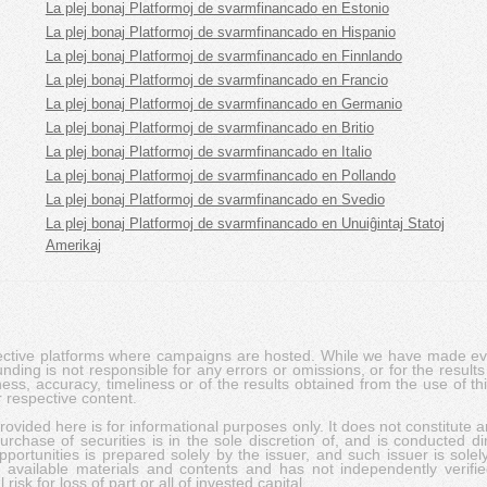
La plej bonaj Platformoj de svarmfinancado en Estonio
La plej bonaj Platformoj de svarmfinancado en Hispanio
La plej bonaj Platformoj de svarmfinancado en Finnlando
La plej bonaj Platformoj de svarmfinancado en Francio
La plej bonaj Platformoj de svarmfinancado en Germanio
La plej bonaj Platformoj de svarmfinancado en Britio
La plej bonaj Platformoj de svarmfinancado en Italio
La plej bonaj Platformoj de svarmfinancado en Pollando
La plej bonaj Platformoj de svarmfinancado en Svedio
La plej bonaj Platformoj de svarmfinancado en Unuiĝintaj Statoj
Amerikaj
pective platforms where campaigns are hosted. While we have made ever
ing is not responsible for any errors or omissions, or for the results 
ness, accuracy, timeliness or of the results obtained from the use of t
 respective content.
vided here is for informational purposes only. It does not constitute an
rchase of securities is in the sole discretion of, and is conducted dir
portunities is prepared solely by the issuer, and such issuer is solel
c available materials and contents and has not independently verifie
risk for loss of part or all of invested capital.