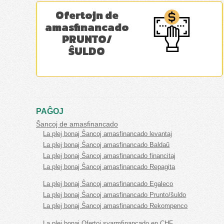
Ofertojn de
amasfinancado
PRUNTO/
ŜULDO
PAĜOJ
Ŝancoj de amasfinancado
La plej bonaj Ŝancoj amasfinancado levantaj
La plej bonaj Ŝancoj amasfinancado Baldaŭ
La plej bonaj Ŝancoj amasfinancado financitaj
La plej bonaj Ŝancoj amasfinancado Repagita
La plej bonaj Ŝancoj amasfinancado Egaleco
La plej bonaj Ŝancoj amasfinancado Prunto/ŝuldo
La plej bonaj Ŝancoj amasfinancado Rekompenco
La plej bonaj Ofertoj svarmfinancado en CHF