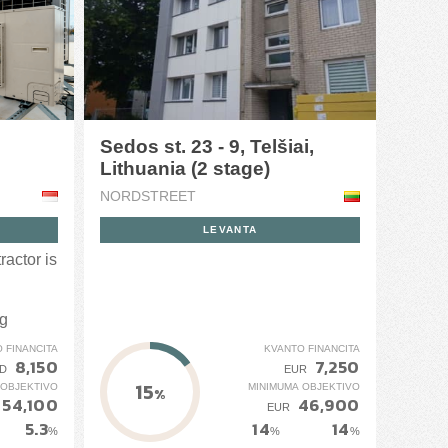
Sedos st. 23 - 9, Telšiai,
Lithuania (2 stage)
NORDSTREET
LEVANTA
actor is
ng
 FINANCITA
KVANTO FINANCITA
8,150
7,250
D
EUR
15
 OBJEKTIVO
MINIMUMA OBJEKTIVO
%
54,100
46,900
EUR
5.3
14
14
%
%
%