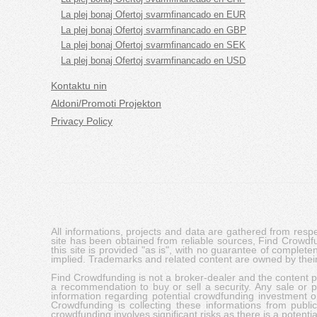
La plej bonaj Ofertoj svarmfinancado en EUR
La plej bonaj Ofertoj svarmfinancado en GBP
La plej bonaj Ofertoj svarmfinancado en SEK
La plej bonaj Ofertoj svarmfinancado en USD
Kontaktu nin
Aldoni/Promoti Projekton
Privacy Policy
All informations, projects and data are gathered from res
site has been obtained from reliable sources, Find Crowdfund
this site is provided "as is", with no guarantee of complete
implied. Trademarks and related content are owned by their
Find Crowdfunding is not a broker-dealer and the content pro
a recommendation to buy or sell a security. Any sale or pu
information regarding potential crowdfunding investment op
Crowdfunding is collecting these informations from publi
crowdfunding involves significant risks as there is a potential 