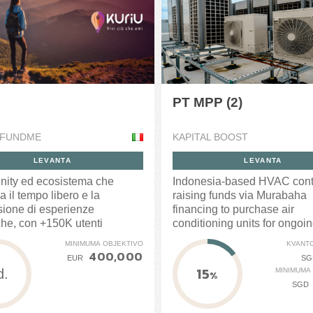
PT MPP (2)
FUNDME
KAPITAL BOOST
LEVANTA
LEVANTA
ity ed ecosistema che
Indonesia-based HVAC contr
a il tempo libero e la
raising funds via Murabaha
sione di esperienze
financing to purchase air
che, con +150K utenti
conditioning units for ongoi
i...
projects.
MINIMUMA OBJEKTIVO
KVANTO
400,000
EUR
SG
15
MINIMUMA
d.
%
SGD