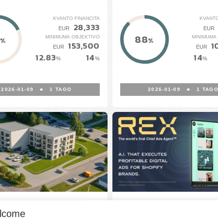
KVANTO FINANCITA
KVANTO
28,333
EUR
EUR
88
MINIMUMA OBJEKTIVO
MINIMUMA
%
%
153,500
1
EUR
EUR
12.83
14
14
%
%
%
2026-01-09
■
1
TAGO
2026-01-09
■
1
TAG
 Avenue“ - Baltų av.
REX
lcome
nd 87C, Kaunas,