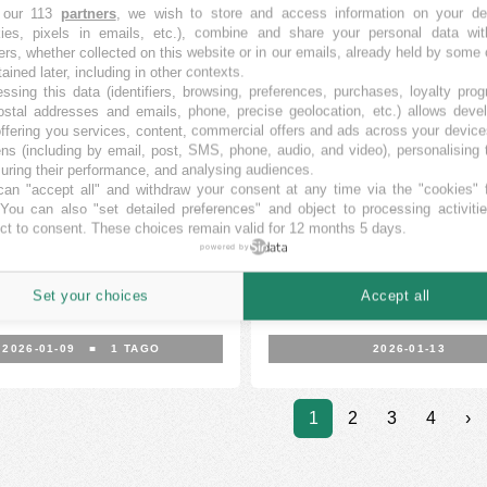
 our 113
partners
, we wish to store and access information on your de
nia (8 stage)
TREET
STARTENGINE
kies, pixels in emails, etc.), combine and share your personal data wit
ers, whether collected on this website or in our emails, already held by some 
LEVANTA
LEVANTA
tained later, including in other contexts.
ssing this data (identifiers, browsing, preferences, purchases, loyalty pro
The world's first Chief Ads 
ostal addresses and emails, phone, precise geolocation, etc.) allows deve
AI that executes profitable di
ffering you services, content, commercial offers and ads across your devic
ads for Shopify brands is curr
ns (including by email, post, SMS, phone, audio, and video), personalising
ring their performance, and analysing audiences.
an "accept all" and withdraw your consent at any time via the "cookies" 
KVANTO FINANCITA
KVANTO
29,244
1
 You can also "set detailed preferences" and object to processing activiti
EUR
USD
ct to consent. These choices remain valid for 12 months 5 days.
7
MINIMUMA OBJEKTIVO
n.d.
%
103,400
powered by
EUR
21.08
11
%
%
Set your choices
Accept all
2026-01-09
■
1
TAGO
2026-01-13
1
2
3
4
›