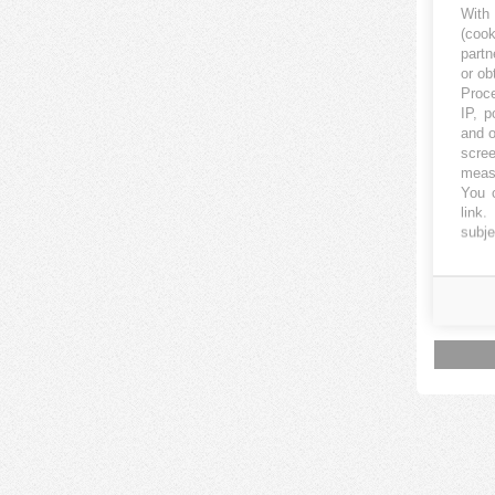
With
Lithua
NORDS
(coo
partn
or ob
Proce
IP, p
and o
scree
measu
You c
link
.
subje
9