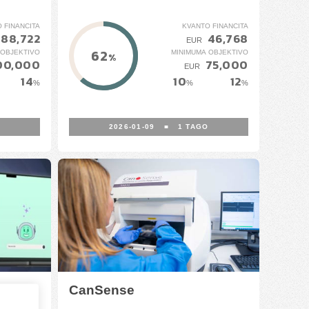
 FINANCITA
KVANTO FINANCITA
88,722
46,768
EUR
62
 OBJEKTIVO
MINIMUMA OBJEKTIVO
%
00,000
75,000
EUR
14
10
12
%
%
%
O
2026-01-09
■
1
TAGO
CanSense