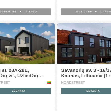
2026-01-07
■
-1
TAGO
2026-01-09
■
1
TAG
 st. 28A-28E,
Savanorių av. 3 - 16/1
žių vil., Užliedžių
Kaunas, Lithuania (1 
 Kauno d., Lithuania (3
TREET
NORDSTREET
)
LEVANTA
LEVANTA