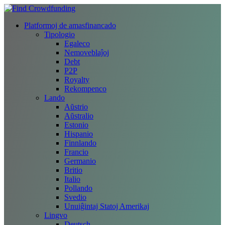
Platformoj de amasfinancado
Tipologio
Egaleco
Nemoveblaĵoj
Debt
P2P
Royalty
Rekompenco
Lando
Aŭstrio
Aŭstralio
Estonio
Hispanio
Finnlando
Francio
Germanio
Britio
Italio
Pollando
Svedio
Unuiĝintaj Statoj Amerikaj
Lingvo
Deutsch