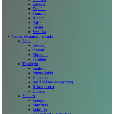
English
Español
Français
Italiano
Polski
Suomi
Svenska
Ŝancoj de amasfinancado
Stato
Levantaj
Baldaŭ
Financitaj
Fermitaj
Tipologio
Egaleco
Prunto/ŝuldo
Konverteblo
Interŝanĝado de enspezoj
Rekompenco
Donaco
Sektoro
Energio
Materialo
Industrio