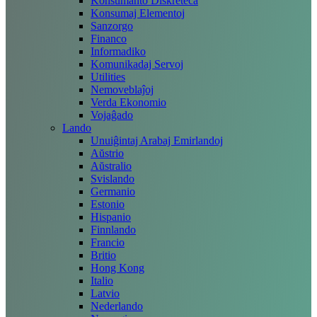
Konsumanto Diskreteca
Konsumaj Elementoj
Sanzorgo
Financo
Informadiko
Komunikadaj Servoj
Utilities
Nemoveblaĵoj
Verda Ekonomio
Vojaĝado
Lando
Unuiĝintaj Arabaj Emirlandoj
Aŭstrio
Aŭstralio
Svislando
Germanio
Estonio
Hispanio
Finnlando
Francio
Britio
Hong Kong
Italio
Latvio
Nederlando