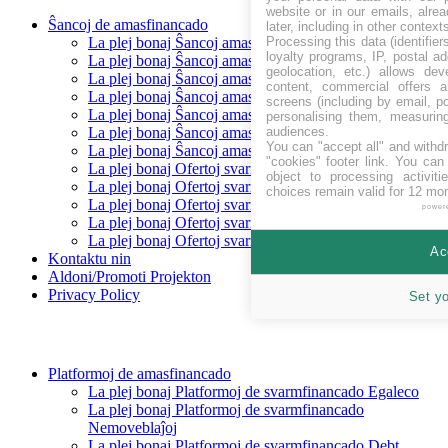
website or in our emails, alre
Ŝancoj de amasfinancado
later, including in other context
Processing this data (identifie
La plej bonaj Ŝancoj amasfinancado levantaj
loyalty programs, IP, postal a
La plej bonaj Ŝancoj amasfinancado Baldaŭ
geolocation, etc.) allows dev
La plej bonaj Ŝancoj amasfinancado financitaj
content, commercial offers
La plej bonaj Ŝancoj amasfinancado Repagita
screens (including by email, p
La plej bonaj Ŝancoj amasfinancado Egaleco
personalising them, measurin
audiences.
La plej bonaj Ŝancoj amasfinancado Prunto/ŝuldo
You can "accept all" and withd
La plej bonaj Ŝancoj amasfinancado Rekompenco
"cookies" footer link
. You can 
La plej bonaj Ofertoj svarmfinancado en CHF
object to processing activit
La plej bonaj Ofertoj svarmfinancado en EUR
choices remain valid for 12 mo
La plej bonaj Ofertoj svarmfinancado en GBP
power
La plej bonaj Ofertoj svarmfinancado en SEK
La plej bonaj Ofertoj svarmfinancado en USD
Ac
Kontaktu nin
Aldoni/Promoti Projekton
Privacy Policy
Set y
Platformoj de amasfinancado
La plej bonaj Platformoj de svarmfinancado Egaleco
La plej bonaj Platformoj de svarmfinancado
Nemoveblaĵoj
La plej bonaj Platformoj de svarmfinancado Debt