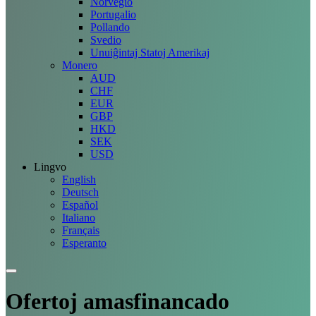
Norvegio
Portugalio
Pollando
Svedio
Unuiĝintaj Statoj Amerikaj
Monero
AUD
CHF
EUR
GBP
HKD
SEK
USD
Lingvo
English
Deutsch
Español
Italiano
Français
Esperanto
Ofertoj
amasfinancado