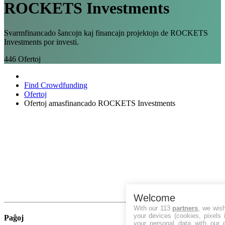
ROCKETS Investments
Svarmfinancado ŝancojn kaj financajn projektojn de ROCKETS
Investments por investi.
446
Ofertoj
Find Crowdfunding
Ofertoj
Ofertoj amasfinancado ROCKETS Investments
Welcome
With our 113
partners
, we wis
your devices (cookies, pixels 
Paĝoj
your personal data with our p