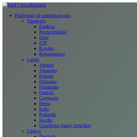
Platformoj de amasfinancado
Tipologio
Egaleco
Nemoveblaĵoj
Debt
P2P
Royalty
Rekompenco
Lando
Aŭstrio
Aŭstralio
Estonio
Hispanio
Finnlando
Francio
Germanio
Britio
Italio
Pollando
Svedio
Unuiĝintaj Statoj Amerikaj
Lingvo
Deutsch