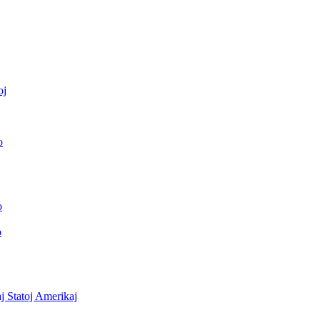
oj
o
o
o
j Statoj Amerikaj