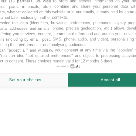
 our 113
partners
, we wish to store and access information on your de
kies, pixels in emails, etc.), combine and share your personal data wit
ti.
ers, whether collected on this website or in our emails, already held by some 
tained later, including in other contexts.
ssing this data (identifiers, browsing, preferences, purchases, loyalty pro
ostal addresses and emails, phone, precise geolocation, etc.) allows deve
ffering you services, content, commercial offers and ads across your devic
ns (including by email, post, SMS, phone, audio, and video), personalising
ring their performance, and analysing audiences.
an "accept all" and withdraw your consent at any time via the "cookies" 
 You can also "set detailed preferences" and object to processing activiti
ct to consent. These choices remain valid for 12 months 5 days.
powered by
Set your choices
Accept all