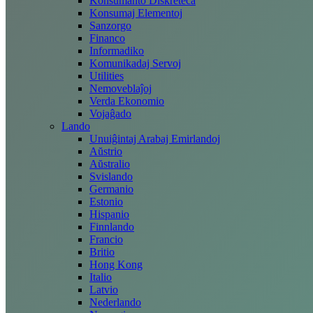
Konsumanto Diskreteca
Konsumaj Elementoj
Sanzorgo
Financo
Informadiko
Komunikadaj Servoj
Utilities
Nemoveblaĵoj
Verda Ekonomio
Vojaĝado
Lando
Unuiĝintaj Arabaj Emirlandoj
Aŭstrio
Aŭstralio
Svislando
Germanio
Estonio
Hispanio
Finnlando
Francio
Britio
Hong Kong
Italio
Latvio
Nederlando