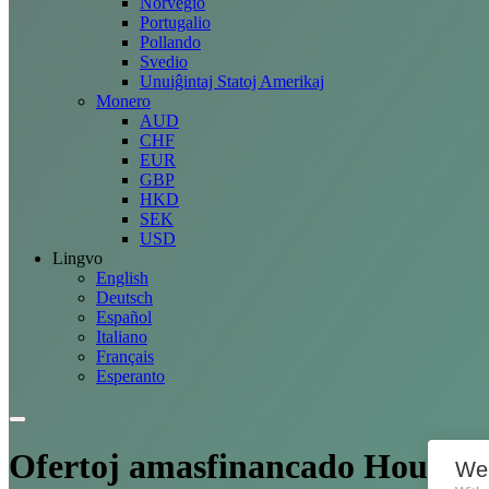
Norvegio
Portugalio
Pollando
Svedio
Unuiĝintaj Statoj Amerikaj
Monero
AUD
CHF
EUR
GBP
HKD
SEK
USD
Lingvo
English
Deutsch
Español
Italiano
Français
Esperanto
Ofertoj
amasfinancado Housers
We