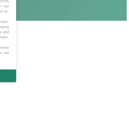
vices
h our
of us,
grams,
loping
es and
 them,
footer
es not