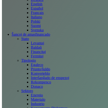
English
Español
Français
Italiano
Polski
Suomi
Svenska
Ŝancoj de amasfinancado
Stato
Levantaj
Baldaŭ
Financitaj
Fermitaj
Tipologio
Egaleco
Prunto/ŝuldo
Konverteblo
Interŝanĝado de enspezoj
Rekompenco
Donaco
Sektoro
Energio
Materialo
Industrio