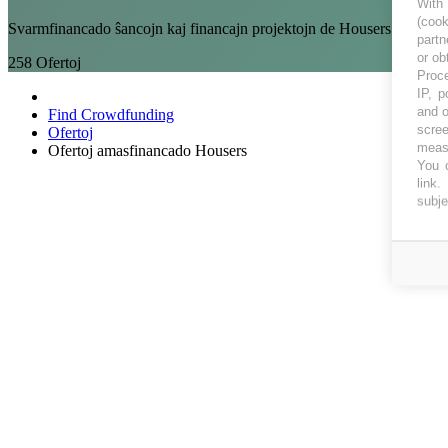
With
(coo
Svarmfinancado ŝancojn kaj financajn projektojn de Housers por inves
partn
or ob
258
Ofertoj
Proce
IP, p
and o
Find Crowdfunding
scree
Ofertoj
measu
Ofertoj amasfinancado Housers
You c
link
.
subje