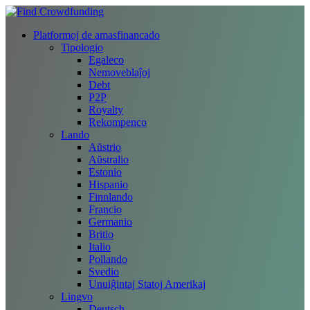
Platformoj de amasfinancado
Tipologio
Egaleco
Nemoveblaĵoj
Debt
P2P
Royalty
Rekompenco
Lando
Aŭstrio
Aŭstralio
Estonio
Hispanio
Finnlando
Francio
Germanio
Britio
Italio
Pollando
Svedio
Unuiĝintaj Statoj Amerikaj
Lingvo
Deutsch