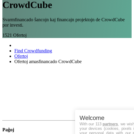
CrowdCube
Svarmfinancado ŝancojn kaj financajn projektojn de CrowdCube
por investi.
1521
Ofertoj
Find Crowdfunding
Ofertoj
Ofertoj amasfinancado CrowdCube
Welcome
With our 113
partners
, we wis
your devices (cookies, pixels 
Paĝoj
your personal data with our p