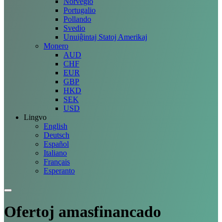
Norvegio
Portugalio
Pollando
Svedio
Unuiĝintaj Statoj Amerikaj
Monero
AUD
CHF
EUR
GBP
HKD
SEK
USD
Lingvo
English
Deutsch
Español
Italiano
Français
Esperanto
Ofertoj
amasfinancado