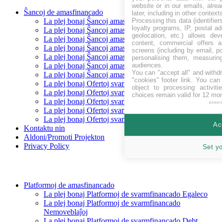
website or in our emails, alre
Ŝancoj de amasfinancado
later, including in other context
Processing this data (identifie
La plej bonaj Ŝancoj amasfinancado levantaj
loyalty programs, IP, postal a
La plej bonaj Ŝancoj amasfinancado Baldaŭ
geolocation, etc.) allows dev
La plej bonaj Ŝancoj amasfinancado financitaj
content, commercial offers
La plej bonaj Ŝancoj amasfinancado Repagita
screens (including by email, p
La plej bonaj Ŝancoj amasfinancado Egaleco
personalising them, measurin
audiences.
La plej bonaj Ŝancoj amasfinancado Prunto/ŝuldo
You can "accept all" and withd
La plej bonaj Ŝancoj amasfinancado Rekompenco
"cookies" footer link
. You can 
La plej bonaj Ofertoj svarmfinancado en CHF
object to processing activit
La plej bonaj Ofertoj svarmfinancado en EUR
choices remain valid for 12 mo
La plej bonaj Ofertoj svarmfinancado en GBP
power
La plej bonaj Ofertoj svarmfinancado en SEK
La plej bonaj Ofertoj svarmfinancado en USD
Ac
Kontaktu nin
Aldoni/Promoti Projekton
Privacy Policy
Set y
Platformoj de amasfinancado
La plej bonaj Platformoj de svarmfinancado Egaleco
La plej bonaj Platformoj de svarmfinancado
Nemoveblaĵoj
La plej bonaj Platformoj de svarmfinancado Debt