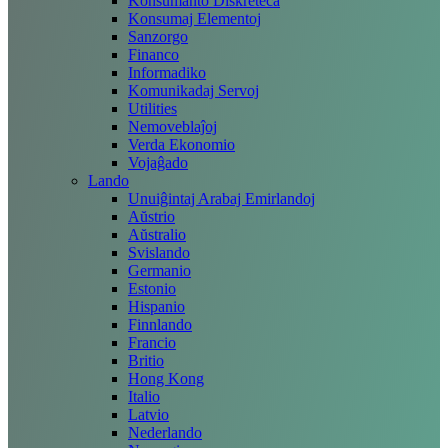
Konsumanto Diskreteca
Konsumaj Elementoj
Sanzorgo
Financo
Informadiko
Komunikadaj Servoj
Utilities
Nemoveblaĵoj
Verda Ekonomio
Vojaĝado
Lando
Unuiĝintaj Arabaj Emirlandoj
Aŭstrio
Aŭstralio
Svislando
Germanio
Estonio
Hispanio
Finnlando
Francio
Britio
Hong Kong
Italio
Latvio
Nederlando