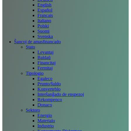
English
Español
Français
Italiano
Polski
Suomi
Svenska
Ŝancoj de amasfinancado
Stato
Levantaj
Baldaŭ
Financitaj
Fermitaj
Tipologio
Egaleco
Prunto/ŝuldo
Konverteblo
Interŝanĝado de enspezoj
Rekompenco
Donaco
Sektoro
Energio
Materialo
Industrio