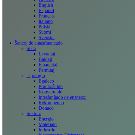
English
Español
Français
Italiano
Polski
Suomi
Svenska
Ŝancoj de amasfinancado
Stato
Levantaj
Baldaŭ
Financitaj
Fermitaj
Tipologio
Egaleco
Prunto/ŝuldo
Konverteblo
Interŝanĝado de enspezoj
Rekompenco
Donaco
Sektoro
Energio
Materialo
Industrio