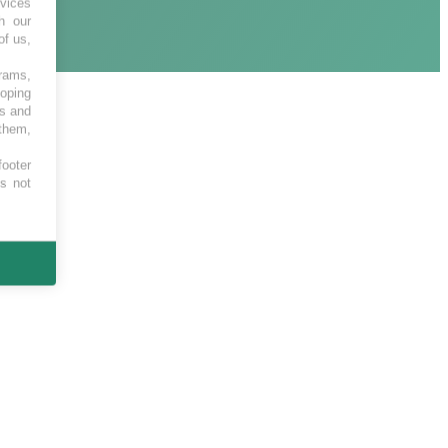
vices
h our
of us,
grams,
loping
es and
 them,
footer
es not