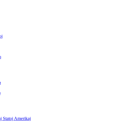
oj
o
o
o
j Statoj Amerikaj