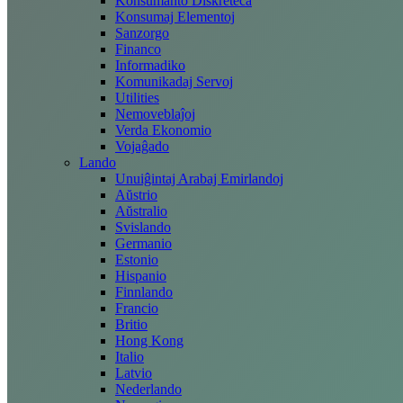
Konsumanto Diskreteca
Konsumaj Elementoj
Sanzorgo
Financo
Informadiko
Komunikadaj Servoj
Utilities
Nemoveblaĵoj
Verda Ekonomio
Vojaĝado
Lando
Unuiĝintaj Arabaj Emirlandoj
Aŭstrio
Aŭstralio
Svislando
Germanio
Estonio
Hispanio
Finnlando
Francio
Britio
Hong Kong
Italio
Latvio
Nederlando