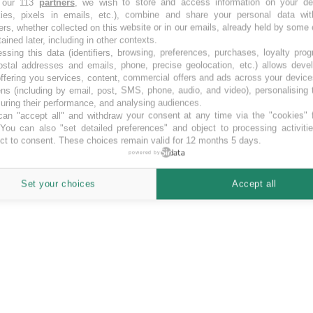
 our 113
partners
, we wish to store and access information on your de
kies, pixels in emails, etc.), combine and share your personal data wit
nvesti.
ers, whether collected on this website or in our emails, already held by some 
tained later, including in other contexts.
ssing this data (identifiers, browsing, preferences, purchases, loyalty pro
ostal addresses and emails, phone, precise geolocation, etc.) allows deve
ffering you services, content, commercial offers and ads across your devic
ns (including by email, post, SMS, phone, audio, and video), personalising
ring their performance, and analysing audiences.
an "accept all" and withdraw your consent at any time via the "cookies" 
 You can also "set detailed preferences" and object to processing activiti
ct to consent. These choices remain valid for 12 months 5 days.
powered by
Set your choices
Accept all