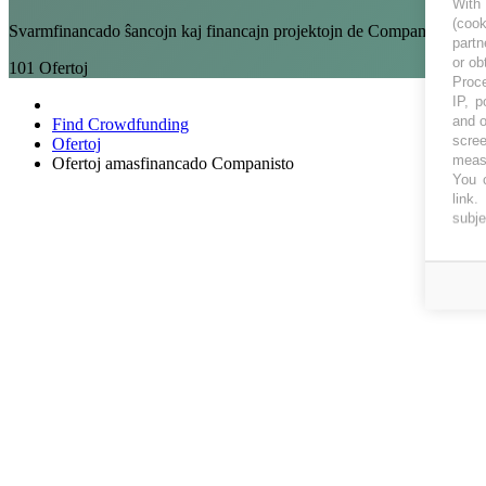
With
(coo
Svarmfinancado ŝancojn kaj financajn projektojn de Companisto por i
partn
or ob
101
Ofertoj
Proce
IP, p
and o
Find Crowdfunding
scree
Ofertoj
measu
Ofertoj amasfinancado Companisto
You c
link
.
subje