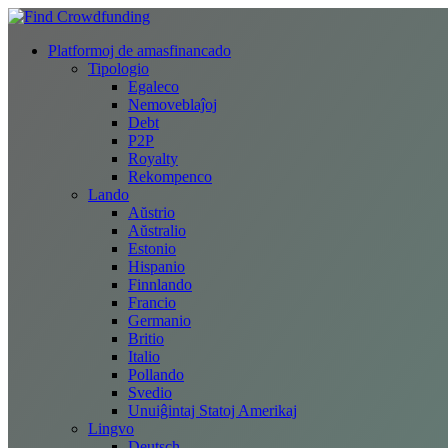
Platformoj de amasfinancado
Tipologio
Egaleco
Nemoveblaĵoj
Debt
P2P
Royalty
Rekompenco
Lando
Aŭstrio
Aŭstralio
Estonio
Hispanio
Finnlando
Francio
Germanio
Britio
Italio
Pollando
Svedio
Unuiĝintaj Statoj Amerikaj
Lingvo
Deutsch