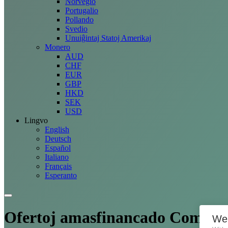
Norvegio
Portugalio
Pollando
Svedio
Unuiĝintaj Statoj Amerikaj
Monero
AUD
CHF
EUR
GBP
HKD
SEK
USD
Lingvo
English
Deutsch
Español
Italiano
Français
Esperanto
Ofertoj
amasfinancado Compan
We