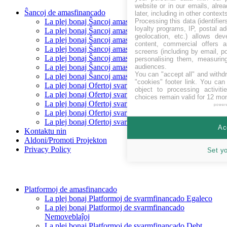
website or in our emails, alre
Ŝancoj de amasfinancado
later, including in other context
Processing this data (identifie
La plej bonaj Ŝancoj amasfinancado levantaj
loyalty programs, IP, postal a
La plej bonaj Ŝancoj amasfinancado Baldaŭ
geolocation, etc.) allows dev
La plej bonaj Ŝancoj amasfinancado financitaj
content, commercial offers
La plej bonaj Ŝancoj amasfinancado Repagita
screens (including by email, p
La plej bonaj Ŝancoj amasfinancado Egaleco
personalising them, measurin
audiences.
La plej bonaj Ŝancoj amasfinancado Prunto/ŝuldo
You can "accept all" and withd
La plej bonaj Ŝancoj amasfinancado Rekompenco
"cookies" footer link
. You can 
La plej bonaj Ofertoj svarmfinancado en CHF
object to processing activit
La plej bonaj Ofertoj svarmfinancado en EUR
choices remain valid for 12 mo
La plej bonaj Ofertoj svarmfinancado en GBP
power
La plej bonaj Ofertoj svarmfinancado en SEK
La plej bonaj Ofertoj svarmfinancado en USD
Ac
Kontaktu nin
Aldoni/Promoti Projekton
Privacy Policy
Set y
Platformoj de amasfinancado
La plej bonaj Platformoj de svarmfinancado Egaleco
La plej bonaj Platformoj de svarmfinancado
Nemoveblaĵoj
La plej bonaj Platformoj de svarmfinancado Debt