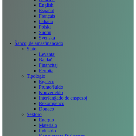
English
Español
Français
Italiano
Polski
Suomi
Svenska
Ŝancoj de amasfinancado
Stato
Levantaj
Baldaŭ
Financitaj
Fermitaj
Tipologio
Egaleco
Prunto/ŝuldo
Konverteblo
Interŝanĝado de enspezoj
Rekompenco
Donaco
Sektoro
Energio
Materialo
Industrio