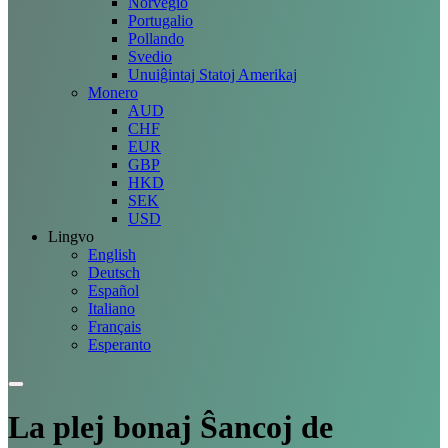
Norvegio
Portugalio
Pollando
Svedio
Unuiĝintaj Statoj Amerikaj
Monero
AUD
CHF
EUR
GBP
HKD
SEK
USD
Lingvo
English
Deutsch
Español
Italiano
Français
Esperanto
La plej bonaj
Ŝancoj
de