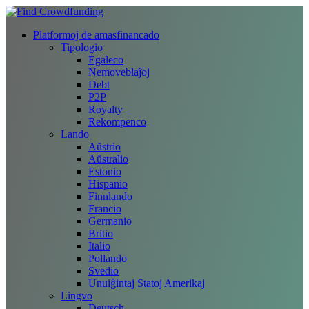
Platformoj de amasfinancado
Tipologio
Egaleco
Nemoveblaĵoj
Debt
P2P
Royalty
Rekompenco
Lando
Aŭstrio
Aŭstralio
Estonio
Hispanio
Finnlando
Francio
Germanio
Britio
Italio
Pollando
Svedio
Unuiĝintaj Statoj Amerikaj
Lingvo
Deutsch