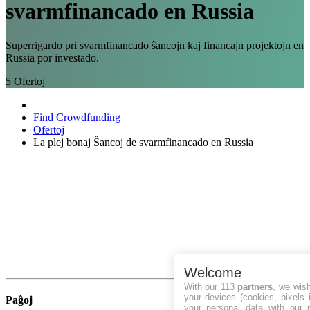
svarmfinancado en Russia
Superrigardo pri svarmfinancado ŝancojn kaj financajn projektojn en
Russia por investado.
5
Ofertoj
Find Crowdfunding
Ofertoj
La plej bonaj Ŝancoj de svarmfinancado en Russia
Welcome
With our 113
partners
, we wis
your devices (cookies, pixels 
Paĝoj
your personal data with our p