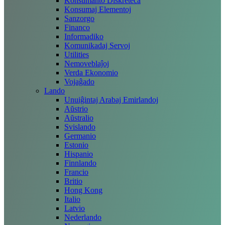
Konsumanto Diskreteca
Konsumaj Elementoj
Sanzorgo
Financo
Informadiko
Komunikadaj Servoj
Utilities
Nemoveblaĵoj
Verda Ekonomio
Vojaĝado
Lando
Unuiĝintaj Arabaj Emirlandoj
Aŭstrio
Aŭstralio
Svislando
Germanio
Estonio
Hispanio
Finnlando
Francio
Britio
Hong Kong
Italio
Latvio
Nederlando