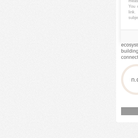
measu
MISS
You c
link
.
subje
EUREE
We are 
ecosyst
buildin
connecte
n.