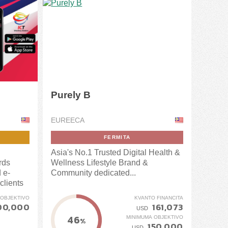
Purely B
EUREECA
FERMITA
Asia's No.1 Trusted Digital Health &
rds
Wellness Lifestyle Brand &
 e-
Community dedicated...
 clients
 OBJEKTIVO
KVANTO FINANCITA
00,000
161,073
USD
46
MINIMUMA OBJEKTIVO
%
150,000
USD