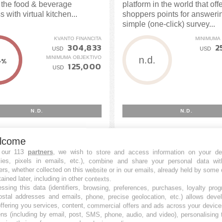
the food & beverage
platform in the world that off
 with virtual kitchen...
shoppers points for answeri
simple (one-click) survey...
KVANTO FINANCITA
MINIMUMA
304,833
2
USD
USD
4
MINIMUMA OBJEKTIVO
n.d.
%
125,000
USD
N.D.
N.D.
lcome
 our 113
partners
, we wish to store and access information on your de
kies, pixels in emails, etc.), combine and share your personal data wit
ers, whether collected on this website or in our emails, already held by some 
tained later, including in other contexts.
ssing this data (identifiers, browsing, preferences, purchases, loyalty pro
ostal addresses and emails, phone, precise geolocation, etc.) allows deve
ffering you services, content, commercial offers and ads across your devic
ns (including by email, post, SMS, phone, audio, and video), personalising