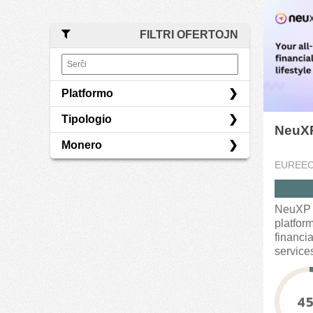
FILTRI OFERTOJN
Platformo
Tipologio
Eureeca
NeuX
Monero
Egaleco
EUREE
USD
NeuXP i
platfor
financia
service
seamless
4