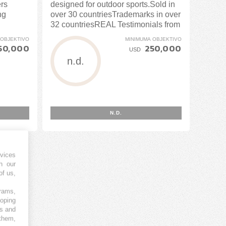
ers
designed for outdoor sports.Sold in
ng
over 30 countriesTrademarks in over
32 countriesREAL Testimonials from
experts
 OBJEKTIVO
MINIMUMA OBJEKTIVO
50,000
250,000
USD
n.d.
N.D.
vices
h our
of us,
grams,
loping
es and
 them,