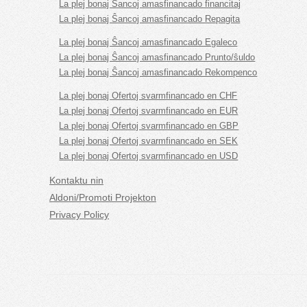
La plej bonaj Ŝancoj amasfinancado financitaj
La plej bonaj Ŝancoj amasfinancado Repagita
La plej bonaj Ŝancoj amasfinancado Egaleco
La plej bonaj Ŝancoj amasfinancado Prunto/ŝuldo
La plej bonaj Ŝancoj amasfinancado Rekompenco
La plej bonaj Ofertoj svarmfinancado en CHF
La plej bonaj Ofertoj svarmfinancado en EUR
La plej bonaj Ofertoj svarmfinancado en GBP
La plej bonaj Ofertoj svarmfinancado en SEK
La plej bonaj Ofertoj svarmfinancado en USD
Kontaktu nin
Aldoni/Promoti Projekton
Privacy Policy