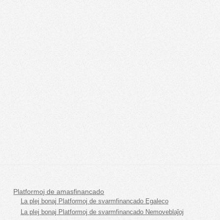
Platformoj de amasfinancado
La plej bonaj Platformoj de svarmfinancado Egaleco
La plej bonaj Platformoj de svarmfinancado Nemoveblaĵoj