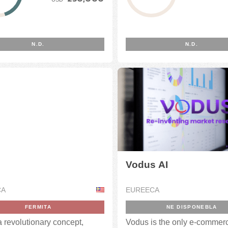
N.D.
N.D.
Vodus AI
CA
EUREECA
FERMITA
NE DISPONEBLA
 revolutionary concept,
Vodus is the only e-commer