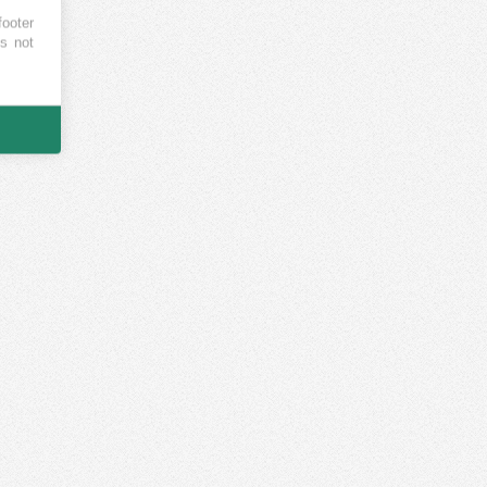
footer
es not