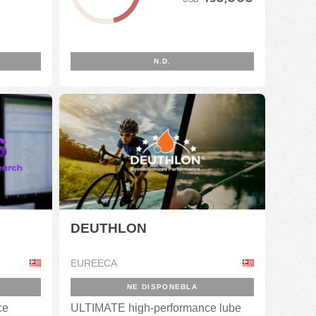
N.D.
DEUTHLON
EUREECA
NE DISPONEBLA
ce
ULTIMATE high-performance lube