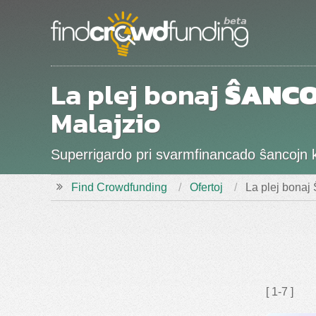
La plej bonaj
ŜANCO
Malajzio
Superrigardo pri svarmfinancado ŝancojn ka
Find Crowdfunding
Ofertoj
La plej bonaj
[ 1-7 ]