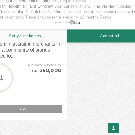
ring their performance, and analysing audiences.
UI BEAUTY
an "accept all" and withdraw your consent at any time via the "cookies" 
 You can also "set detailed preferences" and object to processing activiti
ct to consent. These choices remain valid for 12 months 5 days.
CA
powered by
NE DISPONEBLA
Set your choices
Accept all
a beauty and wellness
em in assisting merchants in
g a community of brands
d to...
MINIMUMA OBJEKTIVO
250,000
USD
d.
N.D.
1