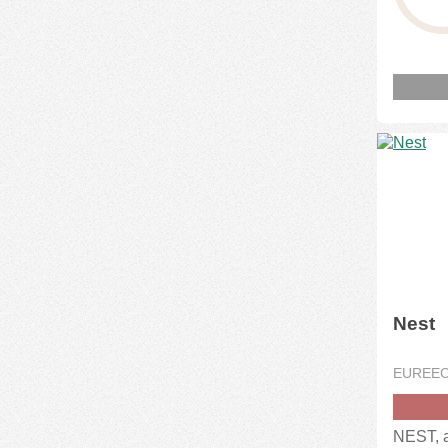
Nest
EUREE
NEST, a