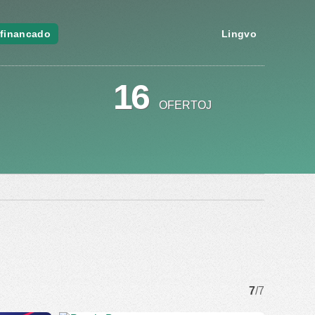
financado
Lingvo
16
OFERTOJ
7
/7