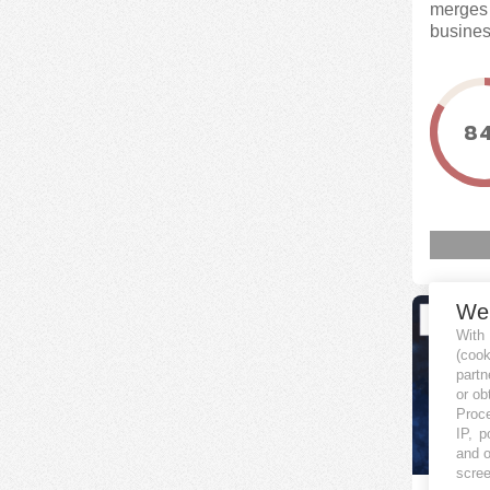
merges 
business
8
We
With
(coo
partn
or ob
Proce
IP, p
and o
scree