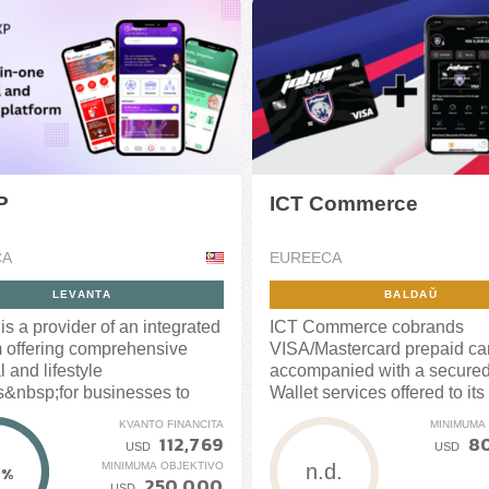
P
ICT Commerce
CA
EUREECA
LEVANTA
BALDAŬ
s a provider of an integrated
ICT Commerce cobrands
m offering comprehensive
VISA/Mastercard prepaid ca
l and lifestyle
accompanied with a secured
s&nbsp;for businesses to
Wallet services offered to its
ly transition...
and customers...
KVANTO FINANCITA
MINIMUMA
112,769
8
USD
USD
5
MINIMUMA OBJEKTIVO
n.d.
%
250,000
USD