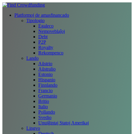
Platformoj de amasfinancado
Tipologio
Egaleco
Nemoveblaĵoj
Debt
P2P
Royalty
Rekompenco
Lando
Aŭstrio
Aŭstralio
Estonio
Hispanio
Finnlando
Francio
Germanio
Britio
Italio
Pollando
Svedio
Unuiĝintaj Statoj Amerikaj
Lingvo
Deutsch