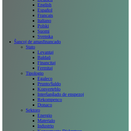
English
Español
Français
Italiano
Polski
Suomi
Svenska
Ŝancoj de amasfinancado
Stato
Levantaj
Baldaŭ
Financitaj
Fermitaj
Tipologio
Egaleco
Prunto/ŝuldo
Konverteblo
Interŝanĝado de enspezoj
Rekompenco
Donaco
Sektoro
Energio
Materialo
Industrio