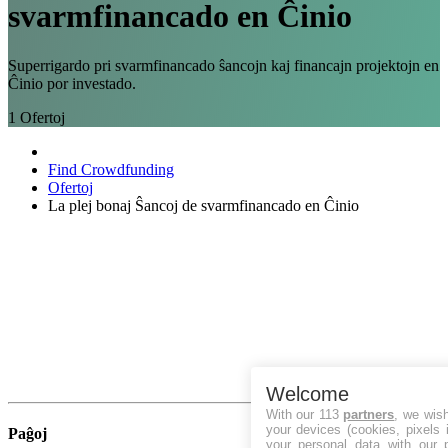
svarmfinancado en Ĉinio
Superrigardo pri svarmfinancado ŝancojn kaj financajn projektojn en
Ĉinio por investado.
1
Ofertoj
Find Crowdfunding
Ofertoj
La plej bonaj Ŝancoj de svarmfinancado en Ĉinio
Welcome
With our 113
partners
, we wis
your devices (cookies, pixels 
Paĝoj
your personal data with our p