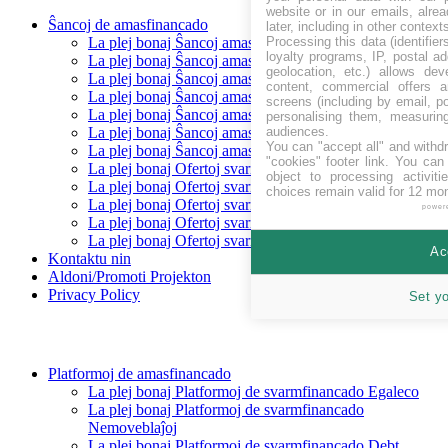
website or in our emails, alre
Ŝancoj de amasfinancado
later, including in other context
Processing this data (identifie
La plej bonaj Ŝancoj amasfinancado levantaj
loyalty programs, IP, postal a
La plej bonaj Ŝancoj amasfinancado Baldaŭ
geolocation, etc.) allows dev
La plej bonaj Ŝancoj amasfinancado financitaj
content, commercial offers
La plej bonaj Ŝancoj amasfinancado Repagita
screens (including by email, p
La plej bonaj Ŝancoj amasfinancado Egaleco
personalising them, measurin
audiences.
La plej bonaj Ŝancoj amasfinancado Prunto/ŝuldo
You can "accept all" and withd
La plej bonaj Ŝancoj amasfinancado Rekompenco
"cookies" footer link
. You can 
La plej bonaj Ofertoj svarmfinancado en CHF
object to processing activit
La plej bonaj Ofertoj svarmfinancado en EUR
choices remain valid for 12 mo
La plej bonaj Ofertoj svarmfinancado en GBP
power
La plej bonaj Ofertoj svarmfinancado en SEK
La plej bonaj Ofertoj svarmfinancado en USD
Ac
Kontaktu nin
Aldoni/Promoti Projekton
Privacy Policy
Set y
Platformoj de amasfinancado
La plej bonaj Platformoj de svarmfinancado Egaleco
La plej bonaj Platformoj de svarmfinancado
Nemoveblaĵoj
La plej bonaj Platformoj de svarmfinancado Debt