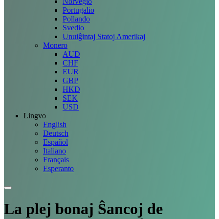
Norvegio
Portugalio
Pollando
Svedio
Unuiĝintaj Statoj Amerikaj
Monero
AUD
CHF
EUR
GBP
HKD
SEK
USD
Lingvo
English
Deutsch
Español
Italiano
Français
Esperanto
La plej bonaj
Ŝancoj
de