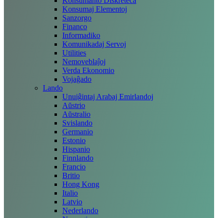
Konsumanto Diskreteca
Konsumaj Elementoj
Sanzorgo
Financo
Informadiko
Komunikadaj Servoj
Utilities
Nemoveblaĵoj
Verda Ekonomio
Vojaĝado
Lando
Unuiĝintaj Arabaj Emirlandoj
Aŭstrio
Aŭstralio
Svislando
Germanio
Estonio
Hispanio
Finnlando
Francio
Britio
Hong Kong
Italio
Latvio
Nederlando