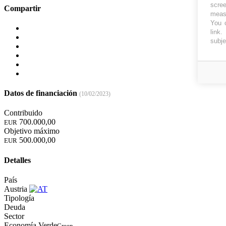
scree
Compartir
measu
You c
link
.
subje
Datos de financiación
(10/02/2023)
Contribuido
700.000,00
EUR
Objetivo máximo
500.000,00
EUR
Detalles
País
Austria
Tipología
Deuda
Sector
Economía Verde
Green