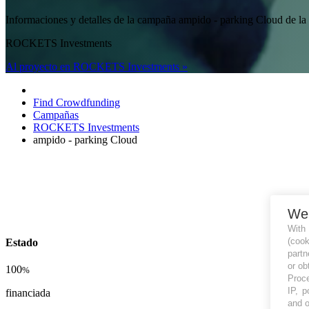
Informaciones y detalles de la campaña ampido - parking Cloud
ROCKETS Investments
Al proyecto en ROCKETS Investments »
Find Crowdfunding
Campañas
ROCKETS Investments
ampido - parking Cloud
We
With
(coo
Estado
partn
or ob
100
%
Proce
IP, p
financiada
and o