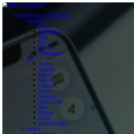
Plataformas de crowdfunding
Tipología
Equity
Inmobiliario
Debt
P2P
Royalty
Recompensa
País
Austria
Australia
Estonia
España
Finlandia
Francia
Alemania
Reino Unido
Italia
Polonia
Suecia
Estados Unidos
Idioma
Deutsch