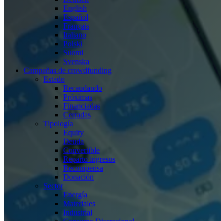
English
Español
Français
Italiano
Polski
Suomi
Svenska
Campañas de crowdfunding
Estado
Recaudando
Próximas
Financiadas
Cerradas
Tipología
Equity
Deuda
Convertible
Reparto ingresos
Recompensa
Donación
Sector
Energía
Materiales
Industrial