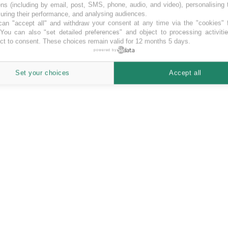
ns (including by email, post, SMS, phone, audio, and video), personalising
ring their performance, and analysing audiences.
an "accept all" and withdraw your consent at any time via the "cookies" 
 You can also "set detailed preferences" and object to processing activiti
ct to consent. These choices remain valid for 12 months 5 days.
powered by
Set your choices
Accept all