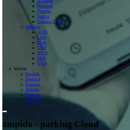
Noruega
Portugal
Polonia
Suecia
Estados Unidos
Moneda
AUD
CHF
EUR
GBP
HKD
SEK
USD
Idioma
English
Deutsch
Español
Italiano
Français
Esperanto
ampido - parking Cloud