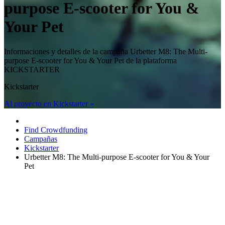
purpose E-scooter for You &
Your Pet
Informaciones y detalles de la campaña Urbetter M8: The Multi-
purpose E-scooter for You & Your Pet de la plataforma
KICKSTARTER
Kickstarter
Al proyecto en Kickstarter »
Find Crowdfunding
Campañas
Kickstarter
Urbetter M8: The Multi-purpose E-scooter for You & Your
Pet