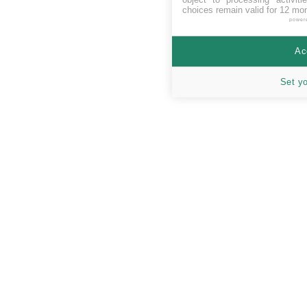
choices remain valid for 12 mo
power
Ac
Set y