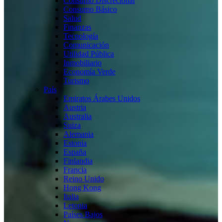
Consumo Discrecional
Consumo Básico
Salud
Finanzas
Tecnología
Comunicación
Utilidad Pública
Inmobiliario
Economía Verde
Turismo
País
Emiratos Árabes Unidos
Austria
Australia
Suiza
Alemania
Estonia
España
Finlandia
Francia
Reino Unido
Hong Kong
Italia
Letonia
Países Bajos