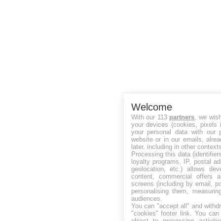
Welcome
With our 113
partners
, we wis
your devices (cookies, pixels 
your personal data with our p
website or in our emails, alre
later, including in other context
Processing this data (identifie
loyalty programs, IP, postal a
geolocation, etc.) allows dev
content, commercial offers
screens (including by email, p
personalising them, measurin
audiences.
You can "accept all" and withd
"cookies" footer link
. You can 
object to processing activit