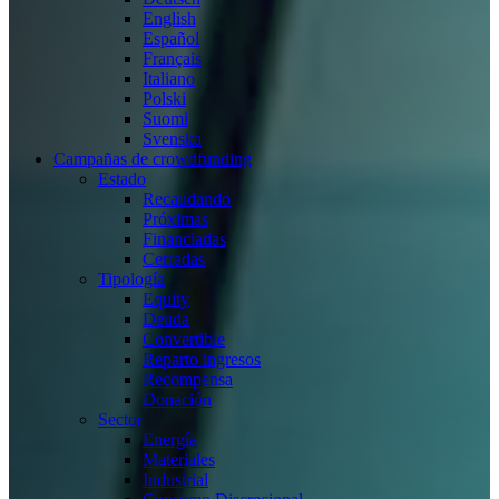
English
Español
Français
Italiano
Polski
Suomi
Svenska
Campañas de crowdfunding
Estado
Recaudando
Próximas
Financiadas
Cerradas
Tipología
Equity
Deuda
Convertible
Reparto ingresos
Recompensa
Donación
Sector
Energía
Materiales
Industrial