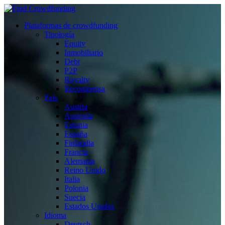
Plataformas de crowdfunding
Tipología
Equity
Inmobiliario
Debt
P2P
Royalty
Recompensa
País
Austria
Australia
Estonia
España
Finlandia
Francia
Alemania
Reino Unido
Italia
Polonia
Suecia
Estados Unidos
Idioma
Deutsch