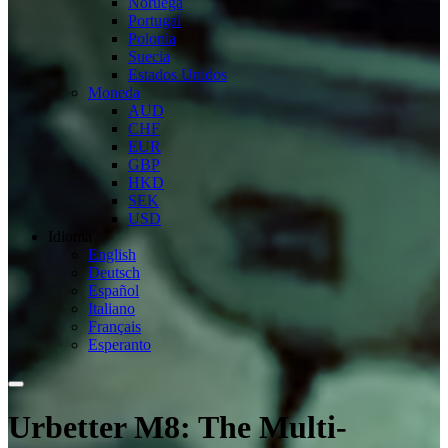
Noruega
Portugal
Polonia
Suecia
Estados Unidos
Moneda
AUD
CHF
EUR
GBP
HKD
SEK
USD
Idioma
English
Deutsch
Español
Italiano
Français
Esperanto
Urbetter M8: The Multi-