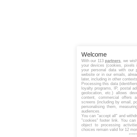
Welcome
With our 113
partners
, we wis
your devices (cookies, pixels 
your personal data with our p
website or in our emails, alre
later, including in other context
Processing this data (identifie
loyalty programs, IP, postal a
geolocation, etc.) allows dev
content, commercial offers
screens (including by email, p
personalising them, measurin
audiences.
You can "accept all" and withd
"cookies" footer link
. You can 
object to processing activit
choices remain valid for 12 mo
power