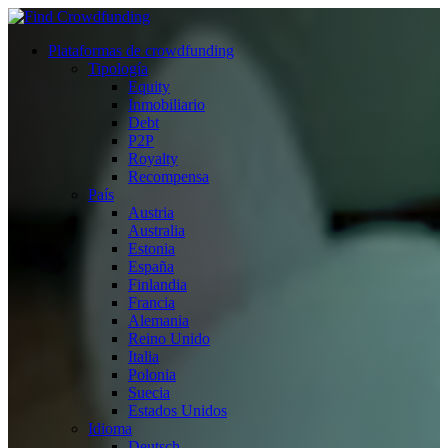
Plataformas de crowdfunding
Tipología
Equity
Inmobiliario
Debt
P2P
Royalty
Recompensa
País
Austria
Australia
Estonia
España
Finlandia
Francia
Alemania
Reino Unido
Italia
Polonia
Suecia
Estados Unidos
Idioma
Deutsch