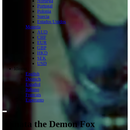
Noruega
Portugal
Polonia
Suecia
Estados Unidos
Moneda
AUD
CHF
EUR
GBP
HKD
SEK
USD
Idioma
English
Deutsch
Español
Italiano
Français
Esperanto
Kanata the Demon Fox