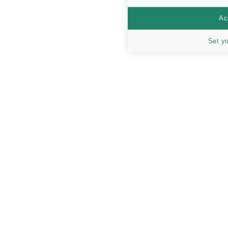
Ac
Set y