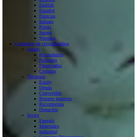
English
Español
Français
Italiano
Polski
Suomi
Svenska
Campañas de crowdfunding
Estado
Recaudando
Próximas
Financiadas
Cerradas
Tipología
Equity
Deuda
Convertible
Reparto ingresos
Recompensa
Donación
Sector
Energía
Materiales
Industrial