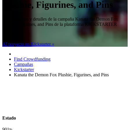
Plushie, Figurines, and Pins
Informaciones y detalles de la campaña Kanata the Demon Fox
Plushie, Figurines, and Pins de la plataforma KICKSTARTER
Kickstarter
Al proyecto en Kickstarter »
Find Crowdfunding
Campañas
Kickstarter
Kanata the Demon Fox Plushie, Figurines, and Pins
Estado
901
%