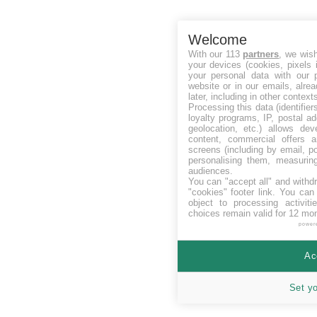
Welcome
With our 113
partners
, we wis
your devices (cookies, pixels 
your personal data with our p
website or in our emails, alre
later, including in other context
Processing this data (identifie
loyalty programs, IP, postal a
geolocation, etc.) allows dev
content, commercial offers
screens (including by email, p
personalising them, measurin
audiences.
You can "accept all" and withd
"cookies" footer link
. You can 
object to processing activit
choices remain valid for 12 mo
power
Ac
Set y