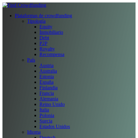
Plataformas de crowdfunding
Tipología
Equity
Inmobiliario
Debt
P2P
Royalty
Recompensa
País
Austria
Australia
Estonia
España
Finlandia
Francia
Alemania
Reino Unido
Italia
Polonia
Suecia
Estados Unidos
Idioma
Deutsch