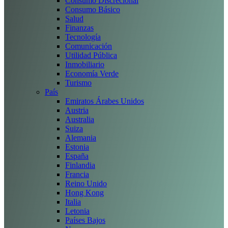
Consumo Discrecional
Consumo Básico
Salud
Finanzas
Tecnología
Comunicación
Utilidad Pública
Inmobiliario
Economía Verde
Turismo
País
Emiratos Árabes Unidos
Austria
Australia
Suiza
Alemania
Estonia
España
Finlandia
Francia
Reino Unido
Hong Kong
Italia
Letonia
Países Bajos