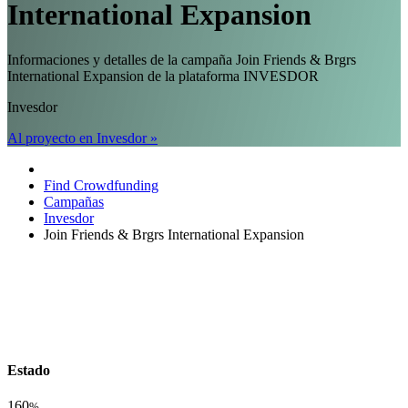
International Expansion
Informaciones y detalles de la campaña Join Friends & Brgrs
International Expansion de la plataforma INVESDOR
Invesdor
Al proyecto en Invesdor »
Find Crowdfunding
Campañas
Invesdor
Join Friends & Brgrs International Expansion
Estado
160
%