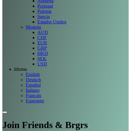
Noruega
Portugal
Polonia
Suecia
Estados Unidos
Moneda
AUD
CHF
EUR
GBP
HKD
SEK
USD
Idioma
English
Deutsch
Español
Italiano
Français
Esperanto
Join Friends & Brgrs