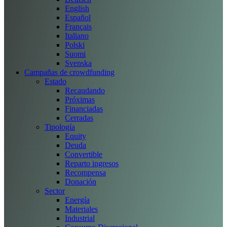
English
Español
Français
Italiano
Polski
Suomi
Svenska
Campañas de crowdfunding
Estado
Recaudando
Próximas
Financiadas
Cerradas
Tipología
Equity
Deuda
Convertible
Reparto ingresos
Recompensa
Donación
Sector
Energía
Materiales
Industrial