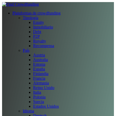
Plataformas de crowdfunding
Tipología
Equity
Inmobiliario
Debt
P2P
Royalty
Recompensa
País
Austria
Australia
Estonia
España
Finlandia
Francia
Alemania
Reino Unido
Italia
Polonia
Suecia
Estados Unidos
Idioma
Deutsch