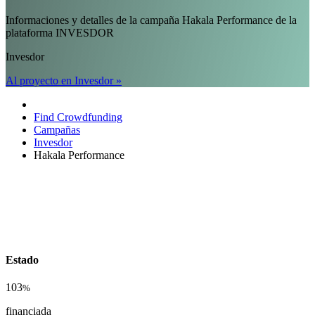
Informaciones y detalles de la campaña Hakala Performance de la
plataforma INVESDOR
Invesdor
Al proyecto en Invesdor »
Find Crowdfunding
Campañas
Invesdor
Hakala Performance
Estado
103
%
financiada