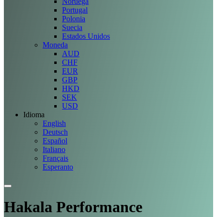
Noruega
Portugal
Polonia
Suecia
Estados Unidos
Moneda
AUD
CHF
EUR
GBP
HKD
SEK
USD
Idioma
English
Deutsch
Español
Italiano
Français
Esperanto
Hakala Performance