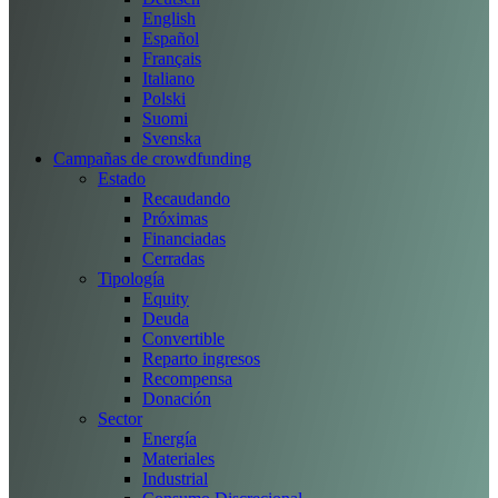
English
Español
Français
Italiano
Polski
Suomi
Svenska
Campañas de crowdfunding
Estado
Recaudando
Próximas
Financiadas
Cerradas
Tipología
Equity
Deuda
Convertible
Reparto ingresos
Recompensa
Donación
Sector
Energía
Materiales
Industrial