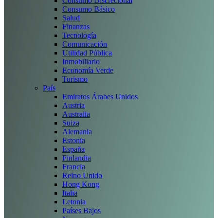
Consumo Discrecional
Consumo Básico
Salud
Finanzas
Tecnología
Comunicación
Utilidad Pública
Inmobiliario
Economía Verde
Turismo
País
Emiratos Árabes Unidos
Austria
Australia
Suiza
Alemania
Estonia
España
Finlandia
Francia
Reino Unido
Hong Kong
Italia
Letonia
Países Bajos