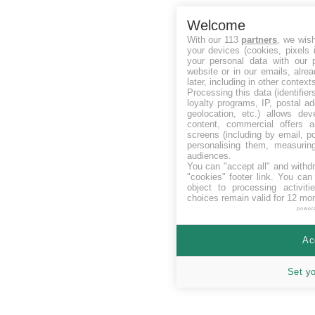
Welcome
With our 113
partners
, we wis
your devices (cookies, pixels 
your personal data with our p
website or in our emails, alre
later, including in other context
Processing this data (identifie
loyalty programs, IP, postal a
geolocation, etc.) allows dev
content, commercial offers
screens (including by email, p
personalising them, measurin
audiences.
You can "accept all" and withd
"cookies" footer link
. You can 
object to processing activit
choices remain valid for 12 mo
power
Ac
Set y