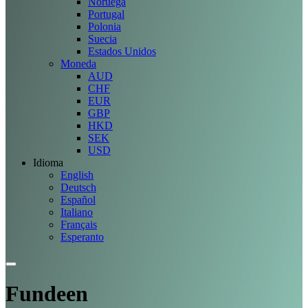
Noruega
Portugal
Polonia
Suecia
Estados Unidos
Moneda
AUD
CHF
EUR
GBP
HKD
SEK
USD
Idioma
English
Deutsch
Español
Italiano
Français
Esperanto
Fundeen