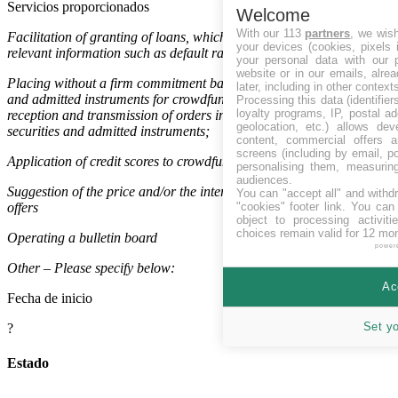
Servicios proporcionados
Welcome
With our 113
partners
, we wis
Facilitation of granting of loans, which includes the provision of
your devices (cookies, pixels 
relevant information such as default rates of loans
your personal data with our p
website or in our emails, alre
Placing without a firm commitment basis of transferable securities
later, including in other context
and admitted instruments for crowdfunding purposes and the
Processing this data (identifie
loyalty programs, IP, postal a
reception and transmission of orders in relation to those transferable
geolocation, etc.) allows dev
securities and admitted instruments;
content, commercial offers
screens (including by email, p
Application of credit scores to crowdfunding projects
personalising them, measurin
audiences.
Suggestion of the price and/or the interest rate of crowdfunding
You can "accept all" and withd
"cookies" footer link
. You can 
offers
object to processing activit
choices remain valid for 12 mo
Operating a bulletin board
power
Other – Please specify below:
Ac
Fecha de inicio
Set y
?
Estado