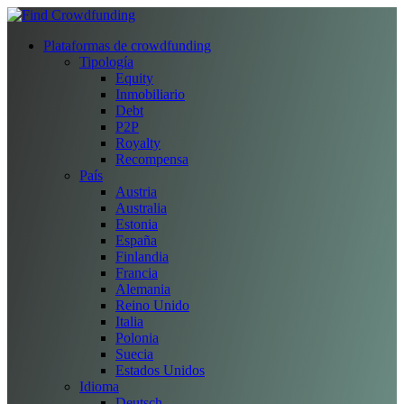
Plataformas de crowdfunding
Tipología
Equity
Inmobiliario
Debt
P2P
Royalty
Recompensa
País
Austria
Australia
Estonia
España
Finlandia
Francia
Alemania
Reino Unido
Italia
Polonia
Suecia
Estados Unidos
Idioma
Deutsch