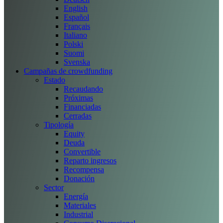
English
Español
Français
Italiano
Polski
Suomi
Svenska
Campañas de crowdfunding
Estado
Recaudando
Próximas
Financiadas
Cerradas
Tipología
Equity
Deuda
Convertible
Reparto ingresos
Recompensa
Donación
Sector
Energía
Materiales
Industrial