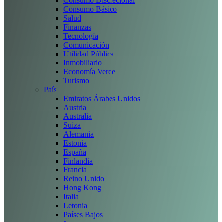
Consumo Discrecional
Consumo Básico
Salud
Finanzas
Tecnología
Comunicación
Utilidad Pública
Inmobiliario
Economía Verde
Turismo
País
Emiratos Árabes Unidos
Austria
Australia
Suiza
Alemania
Estonia
España
Finlandia
Francia
Reino Unido
Hong Kong
Italia
Letonia
Países Bajos