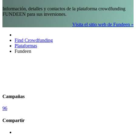
Información, detalles y contactos de la plataforma crowdfunding
FUNDEEN para sus inversiones.
Visita el sitio web de Fundeen »
Find Crowdfunding
Plataformas
Fundeen
Campañas
96
Compartir