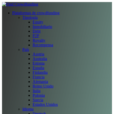
Plataformas de crowdfunding
Tipología
Equity
Inmobiliario
Debt
P2P
Royalty
Recompensa
País
Austria
Australia
Estonia
España
Finlandia
Francia
Alemania
Reino Unido
Italia
Polonia
Suecia
Estados Unidos
Idioma
Deutsch