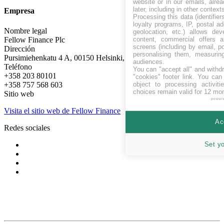
website or in our emails, alre
later, including in other context
Empresa
Processing this data (identifie
loyalty programs, IP, postal a
Nombre legal
geolocation, etc.) allows dev
content, commercial offers
Fellow Finance Plc
screens (including by email, p
Dirección
personalising them, measurin
Pursimiehenkatu 4 A, 00150 Helsinki, Finland
audiences.
Teléfono
You can "accept all" and withd
+358 203 80101
"cookies" footer link
. You can 
object to processing activit
+358 757 568 603
choices remain valid for 12 mo
Sitio web
power
Visita el sitio web de Fellow Finance
Ac
Redes sociales
Set y