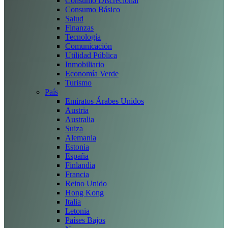
Consumo Discrecional
Consumo Básico
Salud
Finanzas
Tecnología
Comunicación
Utilidad Pública
Inmobiliario
Economía Verde
Turismo
País
Emiratos Árabes Unidos
Austria
Australia
Suiza
Alemania
Estonia
España
Finlandia
Francia
Reino Unido
Hong Kong
Italia
Letonia
Países Bajos