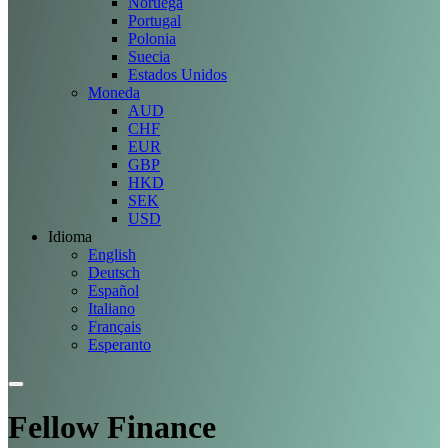
Noruega
Portugal
Polonia
Suecia
Estados Unidos
Moneda
AUD
CHF
EUR
GBP
HKD
SEK
USD
Idioma
English
Deutsch
Español
Italiano
Français
Esperanto
Fellow Finance