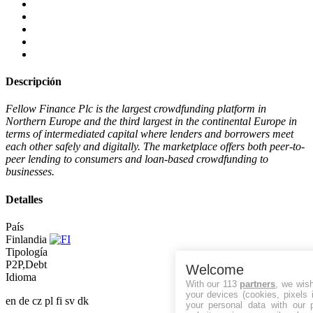
Descripción
Fellow Finance Plc is the largest crowdfunding platform in
Northern Europe and the third largest in the continental Europe in
terms of intermediated capital where lenders and borrowers meet
each other safely and digitally. The marketplace offers both peer-to-
peer lending to consumers and loan-based crowdfunding to
businesses.
Detalles
País
Finlandia
Tipología
P2P,Debt
Welcome
Idioma
With our 113
partners
, we wis
your devices (cookies, pixels 
en
de
cz
pl
fi
sv
dk
your personal data with our p