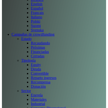
English
Español
Français
Italiano
Polski
Suomi
Svenska
Campañas de crowdfunding
Estado
Recaudando
Próximas
Financiadas
Cerradas
Tipología
Equity
Deuda
Convertible
Reparto ingresos
Recompensa
Donación
Sector
Energía
Materiales
Industrial