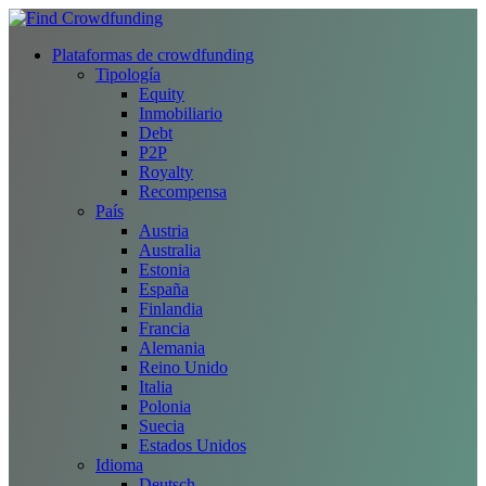
Plataformas de crowdfunding
Tipología
Equity
Inmobiliario
Debt
P2P
Royalty
Recompensa
País
Austria
Australia
Estonia
España
Finlandia
Francia
Alemania
Reino Unido
Italia
Polonia
Suecia
Estados Unidos
Idioma
Deutsch