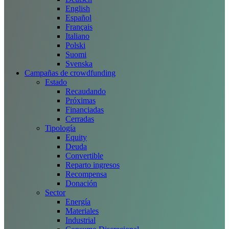
English
Español
Français
Italiano
Polski
Suomi
Svenska
Campañas de crowdfunding
Estado
Recaudando
Próximas
Financiadas
Cerradas
Tipología
Equity
Deuda
Convertible
Reparto ingresos
Recompensa
Donación
Sector
Energía
Materiales
Industrial