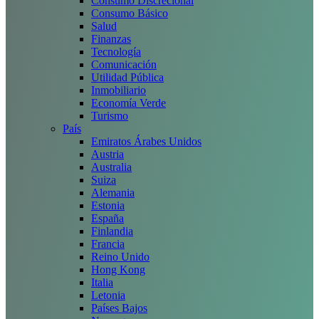
Consumo Discrecional
Consumo Básico
Salud
Finanzas
Tecnología
Comunicación
Utilidad Pública
Inmobiliario
Economía Verde
Turismo
País
Emiratos Árabes Unidos
Austria
Australia
Suiza
Alemania
Estonia
España
Finlandia
Francia
Reino Unido
Hong Kong
Italia
Letonia
Países Bajos