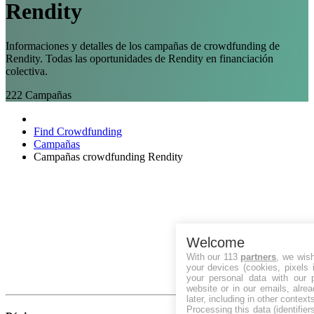
Rendity
Informaciones y detalles de los campañas de crowdfunding de
Rendity. Todas las oportunidades de Rendity en financiación
colectiva.
222
Campañas
Find Crowdfunding
Campañas
Campañas crowdfunding Rendity
Welcome
With our 113
partners
, we wis
your devices (cookies, pixels 
your personal data with our p
website or in our emails, alre
later, including in other context
Processing this data (identifie