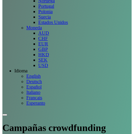
Noruega
Portugal
Polonia
Suecia
Estados Unidos
Moneda
AUD
CHF
EUR
GBP
HKD
SEK
USD
Idioma
English
Deutsch
Español
Italiano
Français
Esperanto
Campañas
crowdfunding