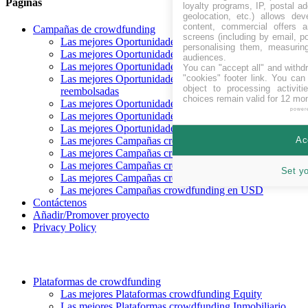
Páginas
loyalty programs, IP, postal a
geolocation, etc.) allows dev
content, commercial offers
Campañas de crowdfunding
screens (including by email, p
Las mejores Oportunidades crowdfunding Recaudando
personalising them, measurin
Las mejores Oportunidades crowdfunding próximas
audiences.
Las mejores Oportunidades crowdfunding financiadas
You can "accept all" and withd
"cookies" footer link
. You can 
Las mejores Oportunidades crowdfunding
object to processing activit
reembolsadas
choices remain valid for 12 mo
Las mejores Oportunidades crowdfunding Equity
power
Las mejores Oportunidades crowdfunding Deuda
Las mejores Oportunidades crowdfunding Recompensa
Ac
Las mejores Campañas crowdfunding en CHF
Las mejores Campañas crowdfunding en EUR
Las mejores Campañas crowdfunding en GBP
Set y
Las mejores Campañas crowdfunding en SEK
Las mejores Campañas crowdfunding en USD
Contáctenos
Añadir/Promover proyecto
Privacy Policy
Plataformas de crowdfunding
Las mejores Plataformas crowdfunding Equity
Las mejores Plataformas crowdfunding Inmobiliario