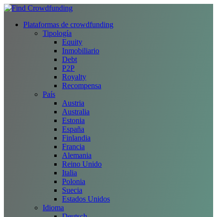
Plataformas de crowdfunding
Tipología
Equity
Inmobiliario
Debt
P2P
Royalty
Recompensa
País
Austria
Australia
Estonia
España
Finlandia
Francia
Alemania
Reino Unido
Italia
Polonia
Suecia
Estados Unidos
Idioma
Deutsch