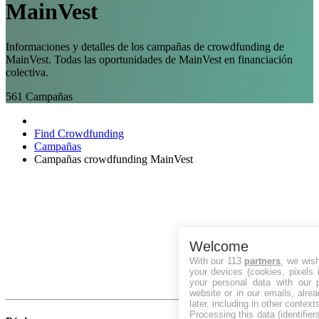
MainVest
Informaciones y detalles de los campañas de crowdfunding de
MainVest. Todas las oportunidades de MainVest en financiación
colectiva.
561
Campañas
Find Crowdfunding
Campañas
Campañas crowdfunding MainVest
Welcome
With our 113
partners
, we wis
your devices (cookies, pixels 
your personal data with our p
website or in our emails, alre
later, including in other context
Processing this data (identifie