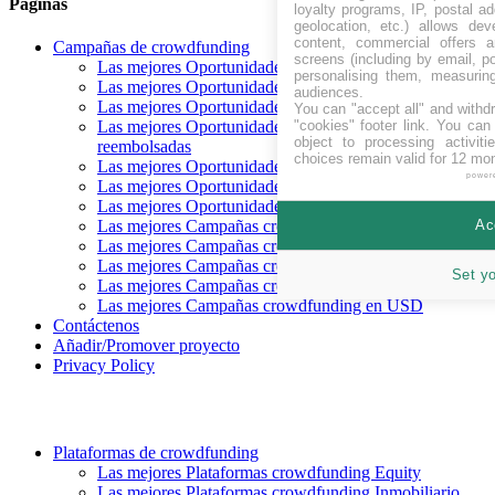
Páginas
loyalty programs, IP, postal a
geolocation, etc.) allows dev
content, commercial offers
Campañas de crowdfunding
screens (including by email, p
Las mejores Oportunidades crowdfunding Recaudando
personalising them, measurin
Las mejores Oportunidades crowdfunding próximas
audiences.
Las mejores Oportunidades crowdfunding financiadas
You can "accept all" and withd
"cookies" footer link
. You can 
Las mejores Oportunidades crowdfunding
object to processing activit
reembolsadas
choices remain valid for 12 mo
Las mejores Oportunidades crowdfunding Equity
power
Las mejores Oportunidades crowdfunding Deuda
Las mejores Oportunidades crowdfunding Recompensa
Ac
Las mejores Campañas crowdfunding en CHF
Las mejores Campañas crowdfunding en EUR
Las mejores Campañas crowdfunding en GBP
Set y
Las mejores Campañas crowdfunding en SEK
Las mejores Campañas crowdfunding en USD
Contáctenos
Añadir/Promover proyecto
Privacy Policy
Plataformas de crowdfunding
Las mejores Plataformas crowdfunding Equity
Las mejores Plataformas crowdfunding Inmobiliario