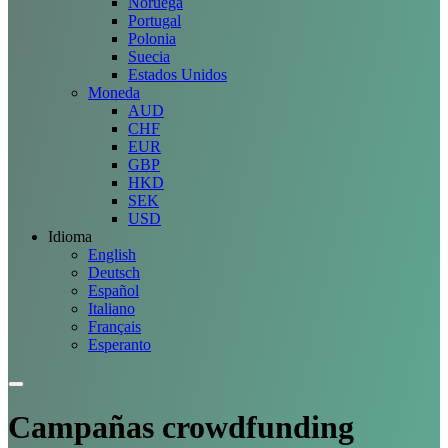
Noruega
Portugal
Polonia
Suecia
Estados Unidos
Moneda
AUD
CHF
EUR
GBP
HKD
SEK
USD
Idioma
English
Deutsch
Español
Italiano
Français
Esperanto
Campañas
crowdfunding