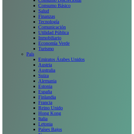
Consumo Discrecional
Consumo Básico
Salud
Finanzas
Tecnología
Comunicación
Utilidad Pública
Inmobiliario
Economía Verde
Turismo
País
Emiratos Árabes Unidos
Austria
Australia
Suiza
Alemania
Estonia
España
Finlandia
Francia
Reino Unido
Hong Kong
Italia
Letonia
Países Bajos