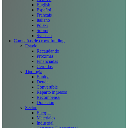
English
Español
Français
Italiano
Polski
Suomi
Svenska
Campañas de crowdfunding
Estado
Recaudando
Próximas
Financiadas
Cerradas
Tipología
Equity
Deuda
Convertible
Reparto ingresos
Recompensa
Donación
Sector
Energía
Materiales
Industrial