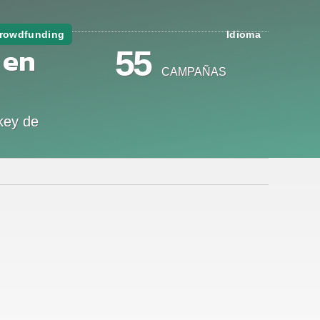
rowdfunding
Idioma
 en
55
CAMPAÑAS
key de