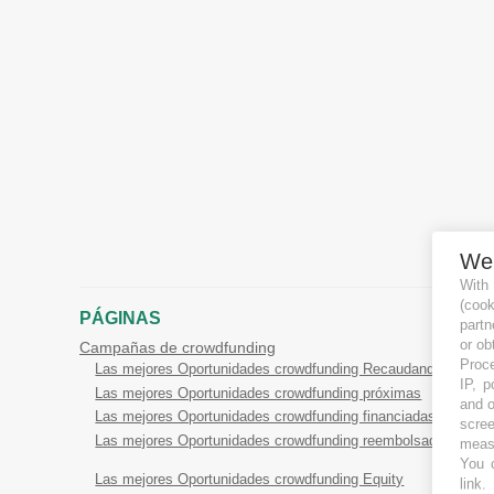
We
With
(coo
PÁGINAS
partn
or ob
Campañas de crowdfunding
Proce
Las mejores Oportunidades crowdfunding Recaudando
IP, p
Las mejores Oportunidades crowdfunding próximas
and o
Las mejores Oportunidades crowdfunding financiadas
scree
Las mejores Oportunidades crowdfunding reembolsadas
measu
You c
Las mejores Oportunidades crowdfunding Equity
link
.