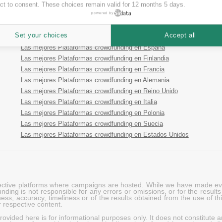
ct to consent. These choices remain valid for 12 months 5 days.
powered by
Las mejores Plataformas crowdfunding en Austria
Las mejores Plataformas crowdfunding en Australia
Set your choices
Accept all
Las mejores Plataformas crowdfunding en Estonia
Las mejores Plataformas crowdfunding en España
Las mejores Plataformas crowdfunding en Finlandia
Las mejores Plataformas crowdfunding en Francia
Las mejores Plataformas crowdfunding en Alemania
Las mejores Plataformas crowdfunding en Reino Unido
Las mejores Plataformas crowdfunding en Italia
Las mejores Plataformas crowdfunding en Polonia
Las mejores Plataformas crowdfunding en Suecia
Las mejores Plataformas crowdfunding en Estados Unidos
pective platforms where campaigns are hosted. While we have made ever
ing is not responsible for any errors or omissions, or for the results 
ness, accuracy, timeliness or of the results obtained from the use of t
 respective content.
vided here is for informational purposes only. It does not constitute an