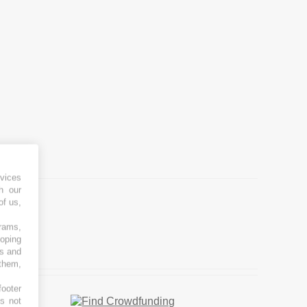
vices
h our
of us,
grams,
loping
es and
 them,
footer
es not