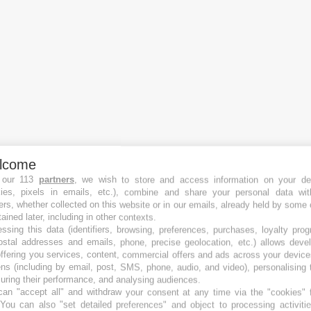
lcome
 our 113
partners
, we wish to store and access information on your de
kies, pixels in emails, etc.), combine and share your personal data wit
ers, whether collected on this website or in our emails, already held by some 
tained later, including in other contexts.
Plataformas de crowdfunding
ssing this data (identifiers, browsing, preferences, purchases, loyalty pro
Las mejores Plataformas crowdfunding Equity
ostal addresses and emails, phone, precise geolocation, etc.) allows deve
Las mejores Plataformas crowdfunding Inmobiliario
ffering you services, content, commercial offers and ads across your devic
Las mejores Plataformas crowdfunding Debt
ns (including by email, post, SMS, phone, audio, and video), personalising
Las mejores Plataformas crowdfunding P2P
ring their performance, and analysing audiences.
an "accept all" and withdraw your consent at any time via the "cookies" 
Las mejores Plataformas crowdfunding Royalty
 You can also "set detailed preferences" and object to processing activiti
Las mejores Plataformas crowdfunding Recompensa