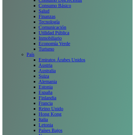
Consumo Discrecional
Consumo Básico
Salud
Finanzas
Tecnología
Comunicación
Utilidad Pública
Inmobiliario
Economía Verde
Turismo
País
Emiratos Árabes Unidos
Austria
Australia
Suiza
Alemania
Estonia
España
Finlandia
Francia
Reino Unido
Hong Kong
Italia
Letonia
Países Bajos