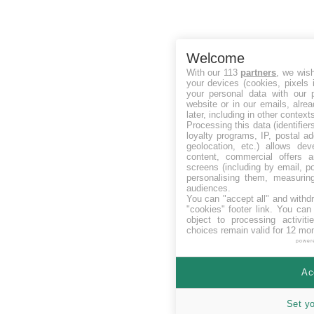
Welcome
With our 113
partners
, we wis
your devices (cookies, pixels 
your personal data with our p
website or in our emails, alre
later, including in other context
Processing this data (identifie
loyalty programs, IP, postal a
geolocation, etc.) allows dev
content, commercial offers
screens (including by email, p
personalising them, measurin
audiences.
You can "accept all" and withd
"cookies" footer link
. You can 
object to processing activit
choices remain valid for 12 mo
power
Ac
Set y