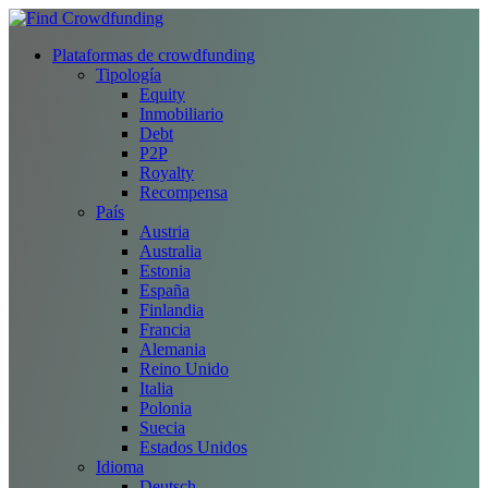
Plataformas de crowdfunding
Tipología
Equity
Inmobiliario
Debt
P2P
Royalty
Recompensa
País
Austria
Australia
Estonia
España
Finlandia
Francia
Alemania
Reino Unido
Italia
Polonia
Suecia
Estados Unidos
Idioma
Deutsch