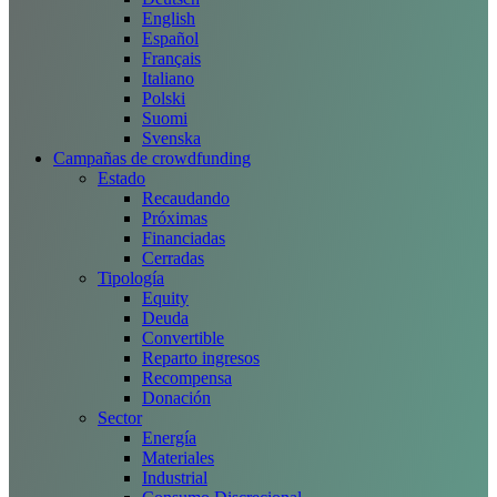
English
Español
Français
Italiano
Polski
Suomi
Svenska
Campañas de crowdfunding
Estado
Recaudando
Próximas
Financiadas
Cerradas
Tipología
Equity
Deuda
Convertible
Reparto ingresos
Recompensa
Donación
Sector
Energía
Materiales
Industrial