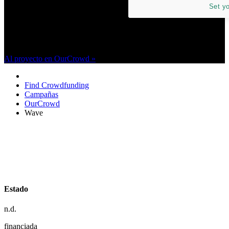
Set y
Informaciones y detalles de la campaña Wave de la plataforma
OURCROWD
OurCrowd
Al proyecto en OurCrowd »
Find Crowdfunding
Campañas
OurCrowd
Wave
Estado
n.d.
financiada