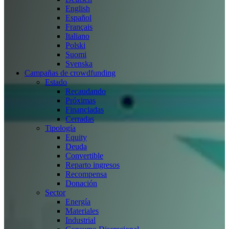
English
Español
Français
Italiano
Polski
Suomi
Svenska
Campañas de crowdfunding
Estado
Recaudando
Próximas
Financiadas
Cerradas
Tipología
Equity
Deuda
Convertible
Reparto ingresos
Recompensa
Donación
Sector
Energía
Materiales
Industrial