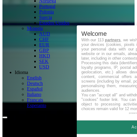
Noruega
Portugal
Polonia
Suecia
Estados Unidos
Moneda
Welcome
AUD
CHF
With our 113
partners
, we wis
your devices (cookies, pixels 
EUR
your personal data with our p
GBP
website or in our emails, alre
HKD
later, including in other context
SEK
Processing this data (identifie
USD
loyalty programs, IP, postal a
geolocation, etc.) allows dev
Idioma
content, commercial offers
English
screens (including by email, p
Deutsch
personalising them, measurin
Español
audiences.
Italiano
You can "accept all" and withd
"cookies" footer link
. You can 
Français
object to processing activit
Esperanto
choices remain valid for 12 mo
power
Ac
Wave