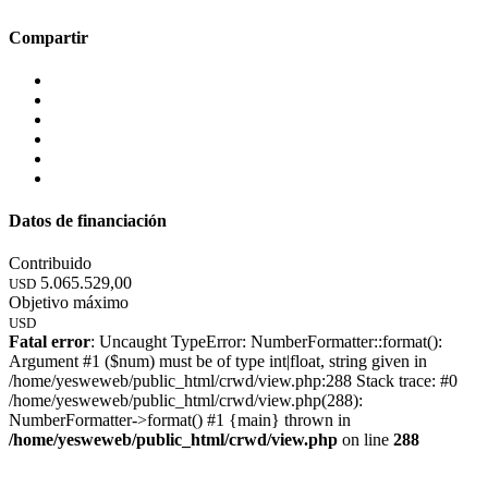
Compartir
Datos de financiación
Contribuido
5.065.529,00
USD
Objetivo máximo
USD
Fatal error
: Uncaught TypeError: NumberFormatter::format():
Argument #1 ($num) must be of type int|float, string given in
/home/yesweweb/public_html/crwd/view.php:288 Stack trace: #0
/home/yesweweb/public_html/crwd/view.php(288):
NumberFormatter->format() #1 {main} thrown in
/home/yesweweb/public_html/crwd/view.php
on line
288