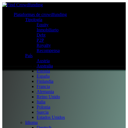
Plataformas de crowdfunding
Tipología
Equity
Inmobiliario
Debt
P2P
Royalty
Recompensa
País
Austria
Australia
Estonia
España
Finlandia
Francia
Alemania
Reino Unido
Italia
Polonia
Suecia
Estados Unidos
Idioma
Deutsch