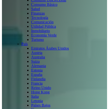
Consumo Discrecional
Consumo Básico
Salud
Finanzas
Tecnología
Comunicación
Utilidad Pública
Inmobiliario
Economía Verde
Turismo
País
Emiratos Árabes Unidos
Austria
Australia
Suiza
Alemania
Estonia
España
Finlandia
Francia
Reino Unido
Hong Kong
Italia
Letonia
Países Bajos