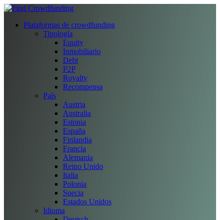
Plataformas de crowdfunding
Tipología
Equity
Inmobiliario
Debt
P2P
Royalty
Recompensa
País
Austria
Australia
Estonia
España
Finlandia
Francia
Alemania
Reino Unido
Italia
Polonia
Suecia
Estados Unidos
Idioma
Deutsch