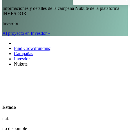
Informaciones y detalles de la campaña Nukute de la plataforma
INVESDOR
Invesdor
Al proyecto en Invesdor »
Find Crowdfunding
Campañas
Invesdor
Nukute
Estado
n.d.
no disponible