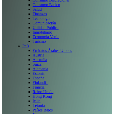
Consumo Discrecional
Consumo Básico
Salud
Finanzas
Tecnología
Comunicación
Utilidad Pública
Inmobiliario
Economía Verde
Turismo
País
Emiratos Árabes Unidos
Austria
Australia
Suiza
Alemania
Estonia
España
Finlandia
Francia
Reino Unido
Hong Kong
Italia
Letonia
Países Bajos