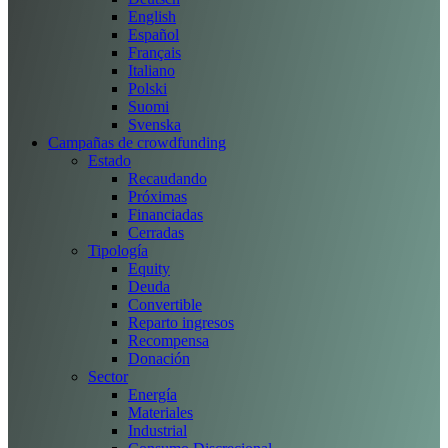
English
Español
Français
Italiano
Polski
Suomi
Svenska
Campañas de crowdfunding
Estado
Recaudando
Próximas
Financiadas
Cerradas
Tipología
Equity
Deuda
Convertible
Reparto ingresos
Recompensa
Donación
Sector
Energía
Materiales
Industrial