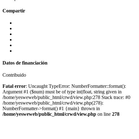
Compartir
Datos de financiación
Contribuido
Fatal error
: Uncaught TypeError: NumberFormatter::format():
Argument #1 ($num) must be of type int|float, string given in
/home/yesweweb/public_html/crwd/view.php:278 Stack trace: #0
/home/yesweweb/public_html/crwd/view.php(278):
NumberFormatter->format() #1 {main} thrown in
/home/yesweweb/public_html/crwd/view.php
on line
278